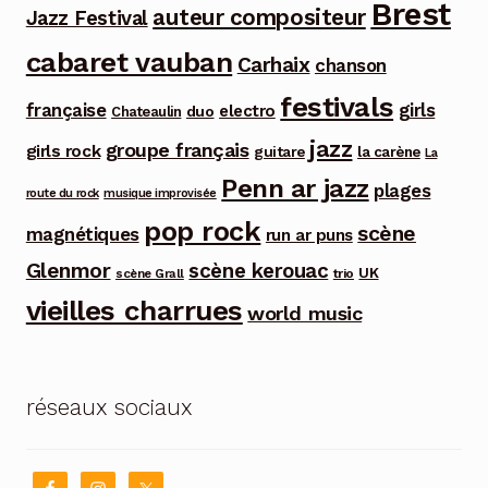
Brest
auteur compositeur
Jazz Festival
cabaret vauban
Carhaix
chanson
festivals
française
girls
electro
duo
Chateaulin
jazz
groupe français
girls rock
guitare
la carène
La
Penn ar jazz
plages
route du rock
musique improvisée
pop rock
scène
magnétiques
run ar puns
Glenmor
scène kerouac
UK
trio
scène Grall
vieilles charrues
world music
réseaux sociaux