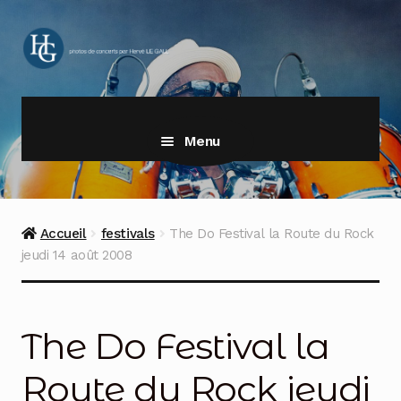
Aller
Aller
à
au
la
contenu
navigation
Menu
Accueil
festivals
The Do Festival la Route du Rock
jeudi 14 août 2008
The Do Festival la
Route du Rock jeudi