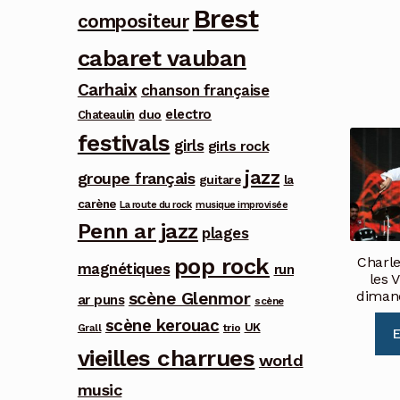
Brest
compositeur
cabaret vauban
Carhaix
chanson française
electro
duo
Chateaulin
festivals
girls
girls rock
jazz
groupe français
guitare
la
carène
La route du rock
musique improvisée
Penn ar jazz
plages
pop rock
Charle
magnétiques
run
les 
dimanc
scène Glenmor
ar puns
scène
scène kerouac
UK
trio
Grall
E
vieilles charrues
world
music