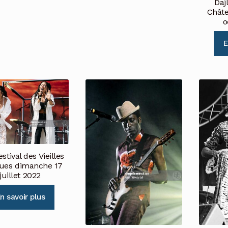
Daj
Châte
o
E
estival des Vieilles
ues dimanche 17
juillet 2022
n savoir plus