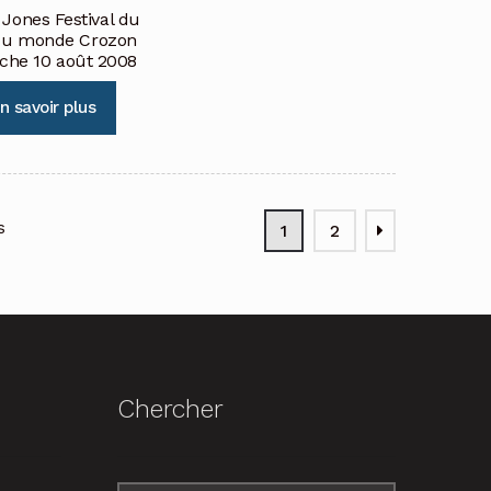
 Jones Festival du
du monde Crozon
che 10 août 2008
n savoir plus
s
1
2
Chercher