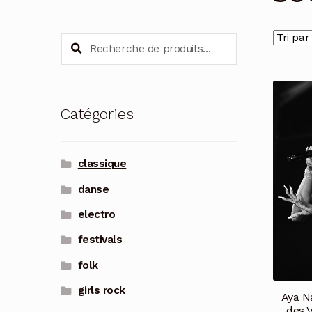
Recherche
Recherche
pour :
Catégories
classique
danse
electro
festivals
folk
girls rock
Aya N
des V