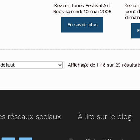
Keziah Jones Festival Art
Keziah
Rock samedi 10 mai 2008
bout 
diman
En savoir plus
E
Affichage de 1–16 sur 29 résultat
es réseaux sociaux
À lire sur le blog