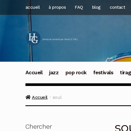
Aller
Aller
accueil
à propos
FAQ
blog
contact
à
au
la
contenu
navigation
Accueil
jazz
pop rock
festivals
tira
Accueil
soul
so
Chercher