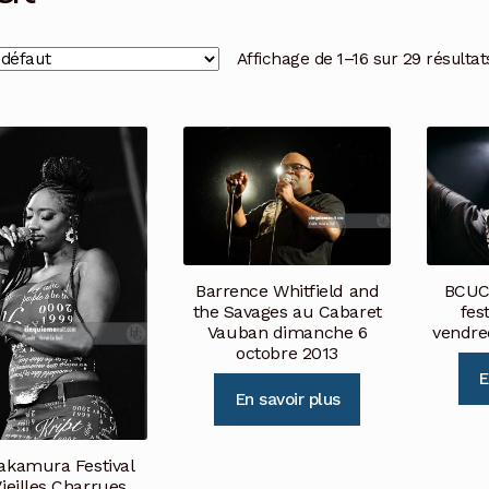
Affichage de 1–16 sur 29 résultat
Barrence Whitfield and
BCUC 
the Savages au Cabaret
fes
Vauban dimanche 6
vendre
octobre 2013
E
En savoir plus
akamura Festival
ieilles Charrues