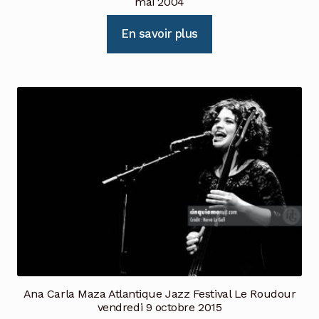
mai 2004
En savoir plus
Ana Carla Maza Atlantique Jazz Festival Le Roudour
vendredi 9 octobre 2015