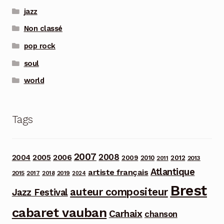
jazz
Non classé
pop rock
soul
world
Tags
2007
2008
2006
2004
2005
2012
2009
2010
2013
2011
Atlantique
artiste français
2015
2017
2018
2019
2024
Brest
auteur compositeur
Jazz Festival
cabaret vauban
Carhaix
chanson