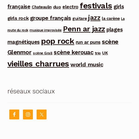
festivals
française
girls
electro
duo
Chateaulin
jazz
groupe français
girls rock
guitare
la carène
La
Penn ar jazz
plages
route du rock
musique improvisée
pop rock
scène
magnétiques
run ar puns
Glenmor
scène kerouac
UK
trio
scène Grall
vieilles charrues
world music
réseaux sociaux