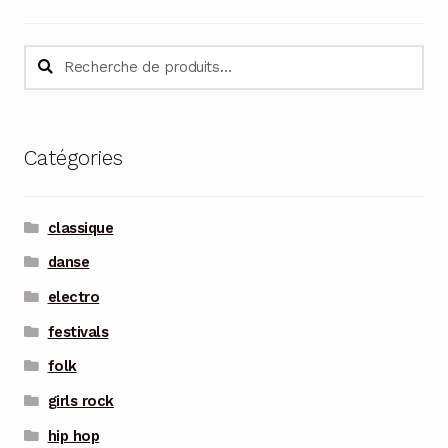
Recherche
Recherche
pour :
Catégories
classique
danse
electro
festivals
folk
girls rock
hip hop