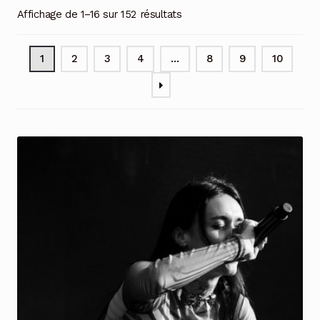
Affichage de 1–16 sur 152 résultats
1
2
3
4
…
8
9
10