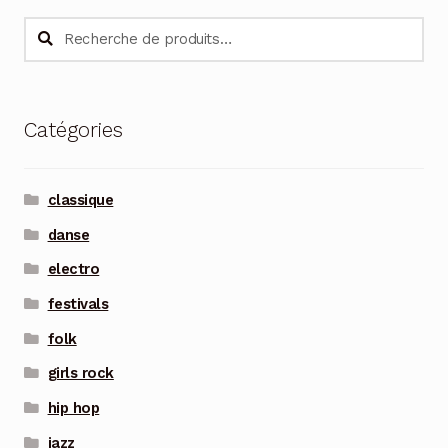
Recherche
Recherche
pour :
Catégories
classique
danse
electro
festivals
folk
girls rock
hip hop
jazz