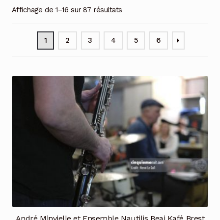
Affichage de 1–16 sur 87 résultats
1
2
3
4
5
6
André Minvielle et Ensemble Nautilis Beaj Kafé Brest