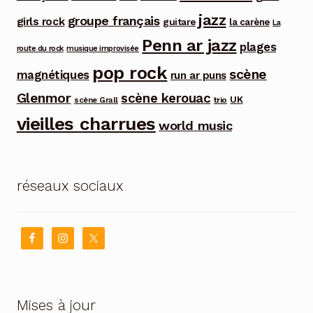
jazz
groupe français
girls rock
guitare
la carène
La
Penn ar jazz
plages
route du rock
musique improvisée
pop rock
scène
magnétiques
run ar puns
Glenmor
scène kerouac
UK
trio
scène Grall
vieilles charrues
world music
réseaux sociaux
Mises à jour