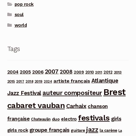
pop rock
soul
world
Tags
2007
2008
2006
2004
2005
2012
2009
2010
2013
2011
Atlantique
artiste français
2015
2017
2018
2019
2024
Brest
auteur compositeur
Jazz Festival
cabaret vauban
Carhaix
chanson
festivals
française
girls
electro
duo
Chateaulin
jazz
groupe français
girls rock
guitare
la carène
La