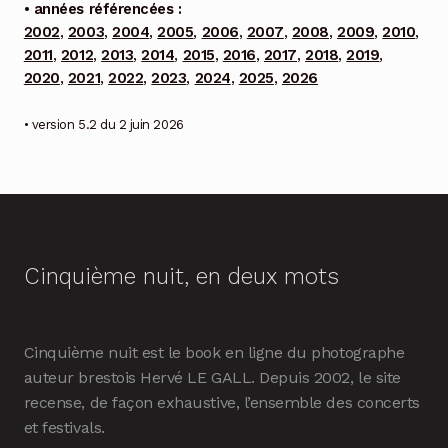
• années référencées :
2002
,
2003
,
2004
,
2005
,
2006
,
2007
,
2008
,
2009
,
2010
,
2011
,
2012
,
2013
,
2014
,
2015
,
2016
,
2017
,
2018
,
2019
,
2020
,
2021
,
2022
,
2023
,
2024
,
2025
,
2026
• version 5.2 du 2 juin 2026
Cinquième nuit, en deux mots
Cinquième nuit est le book en ligne du photographe
auteur brestois Hervé LE GALL. Depuis 2002, le site
recense, de façon exhaustive, l’ensemble des concerts
et festivals.