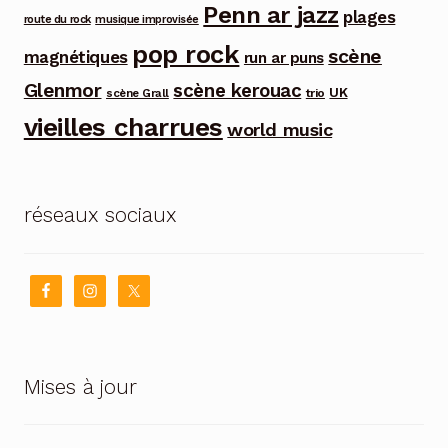
Penn ar jazz
plages
route du rock
musique improvisée
pop rock
scène
magnétiques
run ar puns
Glenmor
scène kerouac
UK
trio
scène Grall
vieilles charrues
world music
réseaux sociaux
Mises à jour