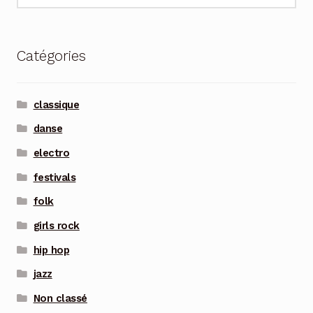
Catégories
classique
danse
electro
festivals
folk
girls rock
hip hop
jazz
Non classé