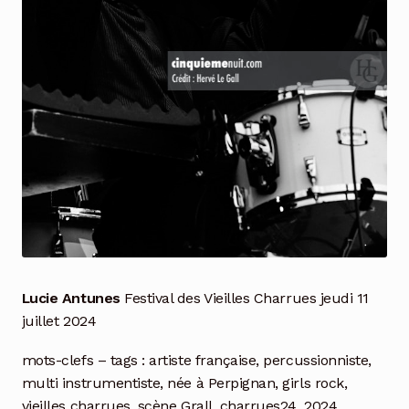
Lucie Antunes
Festival des Vieilles Charrues jeudi 11
juillet 2024
mots-clefs – tags : artiste française, percussionniste,
multi instrumentiste, née à Perpignan, girls rock,
vieilles charrues, scène Grall, charrues24, 2024