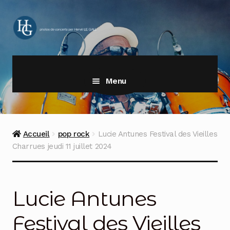
Aller
Aller
à
au
la
contenu
navigation
Menu
Accueil
pop rock
Lucie Antunes Festival des Vieilles
Charrues jeudi 11 juillet 2024
Lucie Antunes
Festival des Vieilles