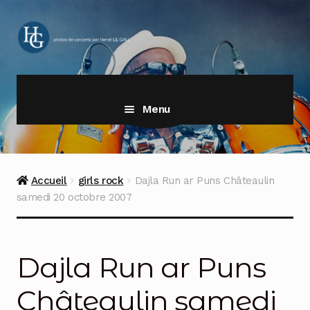
Aller
Aller
à
au
la
contenu
navigation
Menu
Accueil
girls rock
Dajla Run ar Puns Châteaulin
samedi 20 octobre 2007
Dajla Run ar Puns
Châteaulin samedi