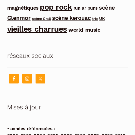
pop rock
scène
magnétiques
run ar puns
Glenmor
scène kerouac
UK
trio
scène Grall
vieilles charrues
world music
réseaux sociaux
Mises à jour
• années référencées :