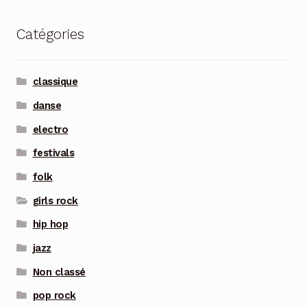
Catégories
classique
danse
electro
festivals
folk
girls rock
hip hop
jazz
Non classé
pop rock