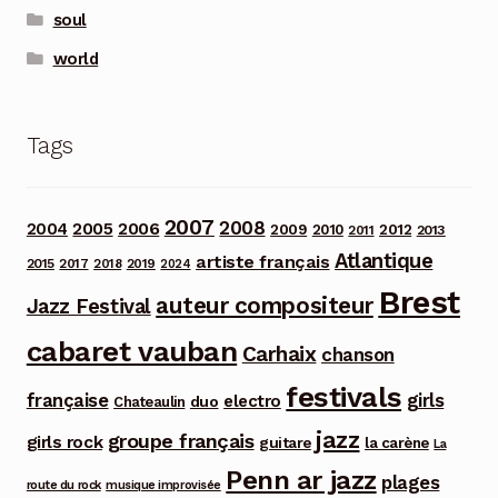
soul
world
Tags
2007
2008
2006
2004
2005
2012
2009
2010
2013
2011
Atlantique
artiste français
2015
2017
2018
2019
2024
Brest
auteur compositeur
Jazz Festival
cabaret vauban
Carhaix
chanson
festivals
française
girls
electro
duo
Chateaulin
jazz
groupe français
girls rock
guitare
la carène
La
Penn ar jazz
plages
route du rock
musique improvisée