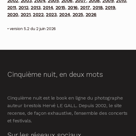
2002
,
2003
,
2004
,
2005
,
2006
,
2007
,
2008
,
2009
,
2010
,
2011
,
2012
,
2013
,
2014
,
2015
,
2016
,
2017
,
2018
,
2019
,
2020
,
2021
,
2022
,
2023
,
2024
,
2025
,
2026
• version 5.2 du 2 juin 2026
Cinquième nuit, en deux mots
Cinquième nuit est le book en ligne du photographe
auteur brestois Hervé LE GALL. Depuis 2002, le site
recense, de façon exhaustive, l’ensemble des concerts
et festivals.
Sur les réseaux sociaux