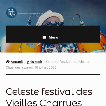
Aller
Aller
à
au
la
contenu
navigation
Menu
Accueil
girls rock
Celeste festival des Vieilles
Charrues samedi 16 juillet 2022
Celeste festival des
Vieilles Charrues