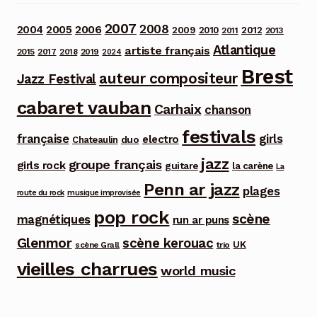
2007
2008
2006
2004
2005
2012
2009
2010
2013
2011
Atlantique
artiste français
2015
2017
2018
2019
2024
Brest
auteur compositeur
Jazz Festival
cabaret vauban
Carhaix
chanson
festivals
française
girls
electro
duo
Chateaulin
jazz
groupe français
girls rock
guitare
la carène
La
Penn ar jazz
plages
route du rock
musique improvisée
pop rock
scène
magnétiques
run ar puns
Glenmor
scène kerouac
UK
trio
scène Grall
vieilles charrues
world music