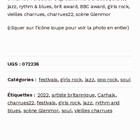
jazz, rythm & blues, brit award, BBC award, girls rock,
vieilles charrues, charrues22, scène Glenmor
(cliquer sur l’icône loupe pour voir la photo en entier)
UGS :
072236
Catégories :
festivals
,
girls rock
,
jazz
,
pop rock
,
soul
Étiquettes :
2022
,
artiste britannique
,
Carhaix
,
charrues22
,
festivals
,
girls rock
,
jazz
,
rythm and
blues
,
scène Glenmor
,
soul
,
vieilles charrues