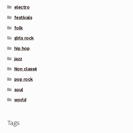
electro
festivals
folk
girls rock
hip hop
jazz
Non classé
pop rock
soul
world
Tags