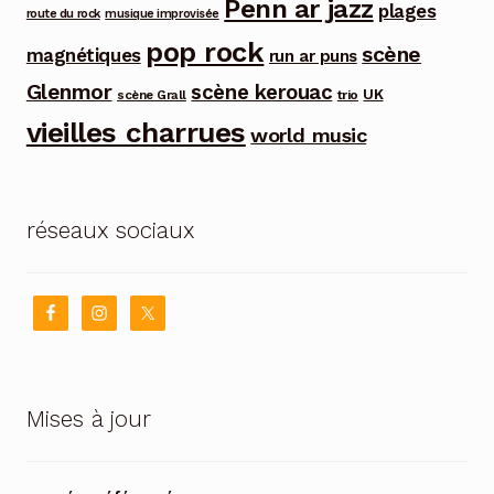
Penn ar jazz
plages
route du rock
musique improvisée
pop rock
scène
magnétiques
run ar puns
Glenmor
scène kerouac
UK
trio
scène Grall
vieilles charrues
world music
réseaux sociaux
Mises à jour