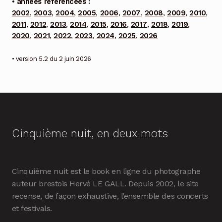
• années référencées :
2002
,
2003
,
2004
,
2005
,
2006
,
2007
,
2008
,
2009
,
2010
,
2011
,
2012
,
2013
,
2014
,
2015
,
2016
,
2017
,
2018
,
2019
,
2020
,
2021
,
2022
,
2023
,
2024
,
2025
,
2026
• version 5.2 du 2 juin 2026
Cinquième nuit, en deux mots
Cinquième nuit est le book en ligne du photographe
auteur brestois Hervé LE GALL. Depuis 2002, le site
recense, de façon exhaustive, l’ensemble des concerts
et festivals.