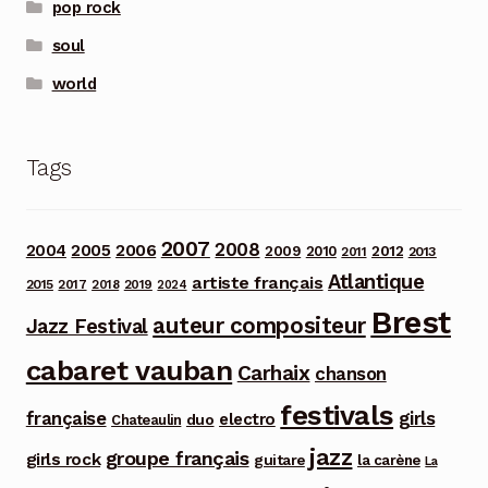
pop rock
soul
world
Tags
2007
2008
2006
2004
2005
2012
2009
2010
2013
2011
Atlantique
artiste français
2015
2017
2018
2019
2024
Brest
auteur compositeur
Jazz Festival
cabaret vauban
Carhaix
chanson
festivals
française
girls
electro
duo
Chateaulin
jazz
groupe français
girls rock
guitare
la carène
La