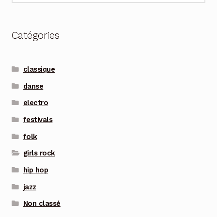
Catégories
classique
danse
electro
festivals
folk
girls rock
hip hop
jazz
Non classé