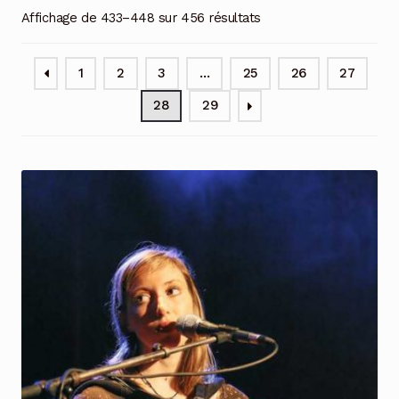
Affichage de 433–448 sur 456 résultats
1
2
3
…
25
26
27
28
29