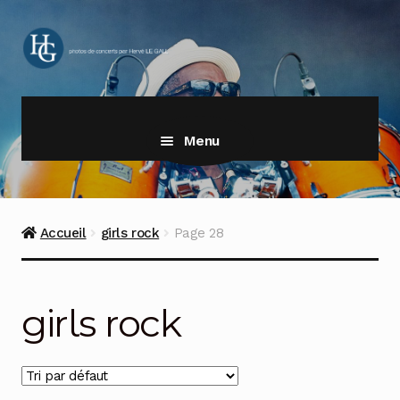
Aller
Aller
à
au
la
contenu
navigation
Menu
Accueil
girls rock
Page 28
girls rock