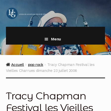
Aller
Aller
à
au
la
contenu
navigation
Menu
Accueil
pop rock
Tracy Chapman Festival les
Vieilles Charrues dimanche 23 juillet 2006
Tracy Chapman
Festival les Vieilles