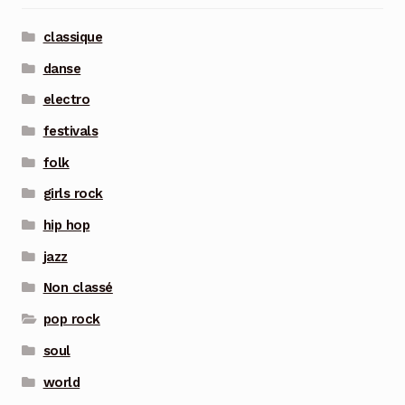
classique
danse
electro
festivals
folk
girls rock
hip hop
jazz
Non classé
pop rock
soul
world