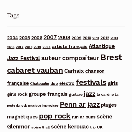
Tags
2007
2008
2006
2004
2005
2012
2009
2010
2013
2011
Atlantique
artiste français
2015
2017
2018
2019
2024
Brest
auteur compositeur
Jazz Festival
cabaret vauban
Carhaix
chanson
festivals
française
girls
electro
duo
Chateaulin
jazz
groupe français
girls rock
guitare
la carène
La
Penn ar jazz
plages
route du rock
musique improvisée
pop rock
scène
magnétiques
run ar puns
Glenmor
scène kerouac
UK
trio
scène Grall