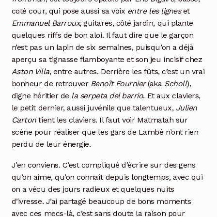
coté cour, qui pose aussi sa voix
entre les lignes
et
Emmanuel Barroux
, guitares, côté jardin, qui plante
quelques riffs de bon aloi. Il faut dire que le garçon
n’est pas un lapin de six semaines, puisqu’on a déjà
aperçu sa tignasse flamboyante et son jeu incisif chez
Aston Villa
, entre autres. Derrière les fûts, c’est un vrai
bonheur de retrouver
Benoît Fournier
(aka
Scholl
),
digne héritier de
la serpeta del barrio
. Et aux claviers,
le petit dernier, aussi juvénile que talentueux,
Julien
Carton
tient les claviers. Il faut voir Matmatah sur
scène pour réaliser que les gars de Lambé n’ont rien
perdu de leur énergie.
J’en conviens. C’est compliqué d’écrire sur des gens
qu’on aime, qu’on connaît depuis longtemps, avec qui
on a vécu des jours radieux et quelques nuits
d’ivresse. J’ai partagé beaucoup de bons moments
avec ces mecs-là, c’est sans doute la raison pour