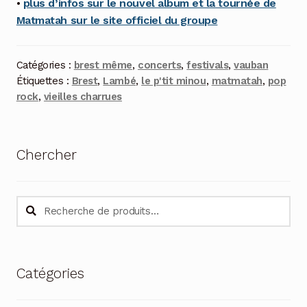
•
plus d’infos sur le nouvel album et la tournée de
Matmatah sur le site officiel du groupe
Catégories :
brest même
,
concerts
,
festivals
,
vauban
Étiquettes :
Brest
,
Lambé
,
le p'tit minou
,
matmatah
,
pop
rock
,
vieilles charrues
Chercher
Recherche
Recherche
pour :
Catégories