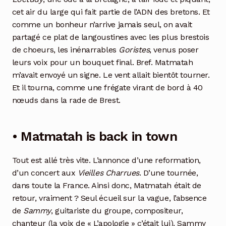
cet air du large qui fait partie de l’ADN des bretons. Et
comme un bonheur n’arrive jamais seul, on avait
partagé ce plat de langoustines avec les plus brestois
de choeurs, les inénarrables
Goristes
, venus poser
leurs voix pour un bouquet final. Bref. Matmatah
m’avait envoyé un signe. Le vent allait bientôt tourner.
Et il tourna, comme une frégate virant de bord à 40
nœuds dans la rade de Brest.
• Matmatah is back in town
Tout est allé très vite. L’annonce d’une reformation,
d’un concert aux
Vieilles Charrues
. D’une tournée,
dans toute la France. Ainsi donc, Matmatah était de
retour, vraiment ? Seul écueil sur la vague, l’absence
de
Sammy
, guitariste du groupe, compositeur,
chanteur (la voix de « L’apologie » c’était lui). Sammy