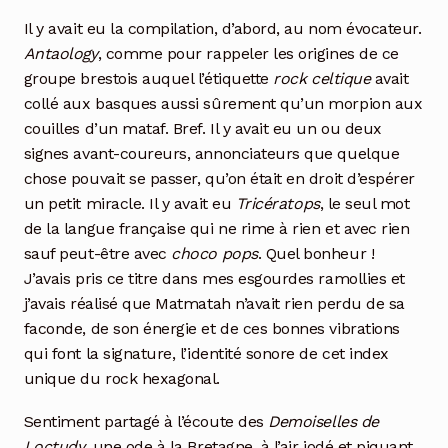
Il y avait eu la compilation, d’abord, au nom évocateur.
Antaology
, comme pour rappeler les origines de ce
groupe brestois auquel l’étiquette
rock celtique
avait
collé aux basques aussi sûrement qu’un morpion aux
couilles d’un mataf. Bref. Il y avait eu un ou deux
signes avant-coureurs, annonciateurs que quelque
chose pouvait se passer, qu’on était en droit d’espérer
un petit miracle. Il y avait eu
Tricératops
, le seul mot
de la langue française qui ne rime à rien et avec rien
sauf peut-être avec
choco pops
. Quel bonheur !
J’avais pris ce titre dans mes esgourdes ramollies et
j’avais réalisé que Matmatah n’avait rien perdu de sa
faconde, de son énergie et de ces bonnes vibrations
qui font la signature, l’identité sonore de cet index
unique du rock hexagonal.
Sentiment partagé à l’écoute des
Demoiselles de
Loctudy
, une ode à la Bretagne, à l’air iodé et piquant,