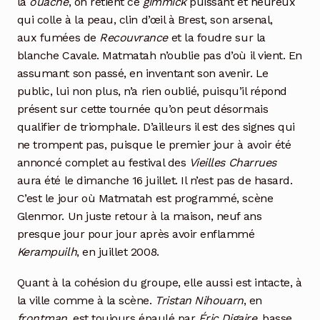
la
ouache
, on retient ce
gimmick
puissant et heureux
qui colle à la peau, clin d’œil à Brest, son arsenal,
aux fumées de
Recouvrance
et la foudre sur la
blanche Cavale. Matmatah n’oublie pas d’où il vient. En
assumant son passé, en inventant son avenir. Le
public, lui non plus, n’a rien oublié, puisqu’il répond
présent sur cette tournée qu’on peut désormais
qualifier de triomphale. D’ailleurs il est des signes qui
ne trompent pas, puisque le premier jour à avoir été
annoncé complet au festival des
Vieilles Charrues
aura été le dimanche 16 juillet. Il n’est pas de hasard.
C’est le jour où Matmatah est programmé, scène
Glenmor. Un juste retour à la maison, neuf ans
presque jour pour jour après avoir enflammé
Kerampuilh
, en juillet 2008.
Quant à la cohésion du groupe, elle aussi est intacte, à
la ville comme à la scène.
Tristan Nihouarn
, en
frontman
, est toujours épaulé par
Éric Digaire
, basse,