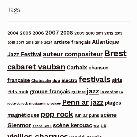
Tags
2007
2008
2006
2004
2005
2012
2009
2010
2013
2011
Atlantique
artiste français
2015
2017
2018
2019
2024
Brest
auteur compositeur
Jazz Festival
cabaret vauban
Carhaix
chanson
festivals
française
girls
electro
duo
Chateaulin
jazz
groupe français
girls rock
guitare
la carène
La
Penn ar jazz
plages
route du rock
musique improvisée
pop rock
scène
magnétiques
run ar puns
Glenmor
scène kerouac
UK
trio
scène Grall
vieilles charrues