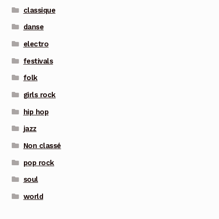
classique
danse
electro
festivals
folk
girls rock
hip hop
jazz
Non classé
pop rock
soul
world