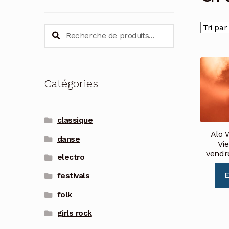
Recherche
Recherche
pour :
Catégories
classique
Alo W
danse
Vie
vendre
electro
E
festivals
folk
girls rock