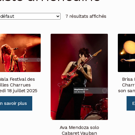
7 résultats affichés
ala Festival des
Brisa 
illes Charrues
Charr
di 18 juillet 2025
son sa
n savoir plus
E
Ava Mendoza solo
Cabaret Vauban