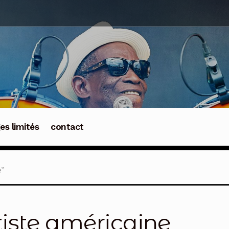
ges limités
contact
e”
tiste américaine