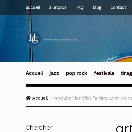
Aller
Aller
accueil
à propos
FAQ
blog
contact
à
au
la
contenu
navigation
Accueil
jazz
pop rock
festivals
tira
Accueil
Produits identifiés “artiste américain
ar
Chercher