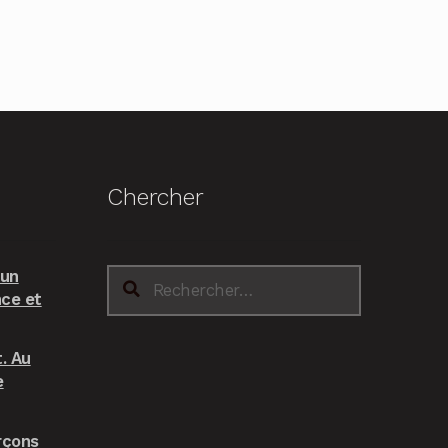
Chercher
 un
Rechercher :
nce et
. Au
e
rçons