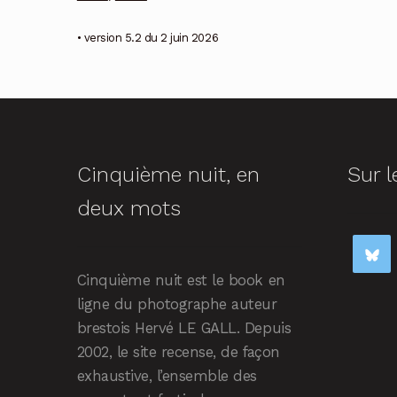
• version 5.2 du 2 juin 2026
Cinquième nuit, en
Sur l
deux mots
Cinquième nuit est le book en
ligne du photographe auteur
brestois Hervé LE GALL. Depuis
2002, le site recense, de façon
exhaustive, l’ensemble des