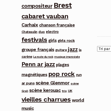
Brest
compositeur
cabaret vauban
Carhaix
chanson française
electro
duo
Chateaulin
festivals
girls
girls rock
jazz
groupe français
guitare
la
carène
La route du rock
musique improvisée
Penn ar jazz
plages
pop rock
magnétiques
run
scène Glenmor
ar puns
scène
scène kerouac
UK
trio
Grall
vieilles charrues
world
music