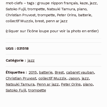
mot-clefs – tags : groupe nippon français, kaze, jazz,
Satoko Fujii, trompette, Natsuki Tamura, piano,
Christian Pruvost, trompette, Peter Orins, batterie,
collectif Muzzix, brest, penn ar jazz
(cliquer sur l’icône loupe pour voir la photo en entier)
UGS :
031518
Catégorie :
jazz
Étiquettes :
2015
,
batterie
,
Brest
,
cabaret vauban
,
Christian Pruvost
,
collectif Muzzix
,
Japon
,
jazz
,
Natsuki Tamura
,
Penn ar jazz
,
Peter Orins
,
piano
,
Satoko Fujii
,
trompette