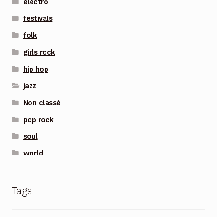
electro
festivals
folk
girls rock
hip hop
jazz
Non classé
pop rock
soul
world
Tags