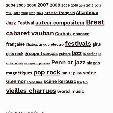
2007
2008
2006
2004
2005
2012
2009
2010
2013
2011
Atlantique
artiste français
2015
2017
2018
2019
2024
Brest
auteur compositeur
Jazz Festival
cabaret vauban
Carhaix
chanson
festivals
française
girls
electro
duo
Chateaulin
jazz
groupe français
girls rock
guitare
la carène
La
Penn ar jazz
plages
route du rock
musique improvisée
pop rock
scène
magnétiques
run ar puns
Glenmor
scène kerouac
UK
trio
scène Grall
vieilles charrues
world music