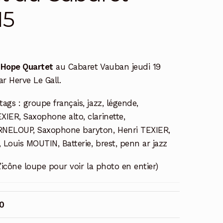
15
r Hope Quartet
au Cabaret Vauban jeudi 19
r Herve Le Gall.
tags : groupe français, jazz, légende,
XIER, Saxophone alto, clarinette,
RNELOUP, Saxophone baryton, Henri TEXIER,
 Louis MOUTIN, Batterie, brest, penn ar jazz
l’icône loupe pour voir la photo en entier)
0