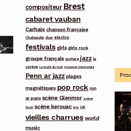
Brest
compositeur
cabaret vauban
Carhaix
chanson française
electro
duo
Chateaulin
festivals
girls
girls rock
jazz
groupe français
guitare
la
carène
La route du rock
musique improvisée
Penn ar jazz
Prod
plages
pop rock
magnétiques
run
scène Glenmor
ar puns
scène
scène kerouac
UK
trio
Grall
vieilles charrues
world
music