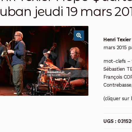
uban jeudi 19 mars 20
Henri Texie
mars 2015 pa
mot-clefs – 
Sébastien TE
François CO
Contrebasse,
(cliquer sur 
UGS :
03152