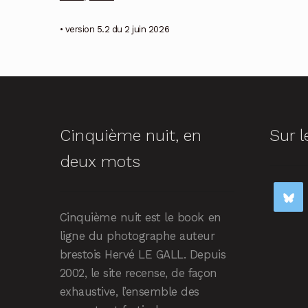
• version 5.2 du 2 juin 2026
Cinquième nuit, en
Sur l
deux mots
Cinquième nuit est le book en
ligne du photographe auteur
brestois Hervé LE GALL. Depuis
2002, le site recense, de façon
exhaustive, l’ensemble des