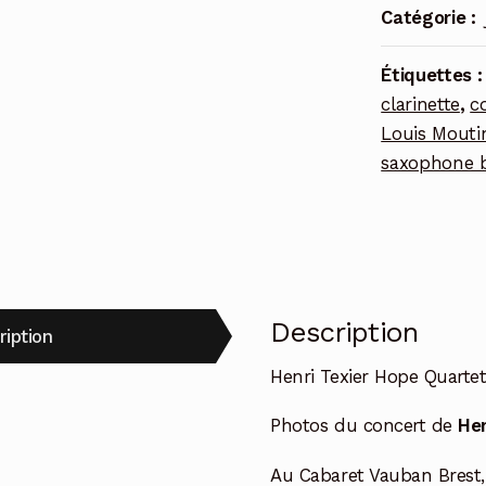
Catégorie :
Étiquettes 
clarinette
,
c
Louis Mouti
saxophone 
Description
ription
Henri Texier Hope Quarte
Photos du concert de
Hen
Au Cabaret Vauban Brest, 