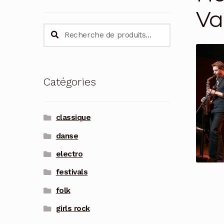
Va
Recherche
Recherche
pour :
Catégories
classique
danse
electro
festivals
folk
girls rock