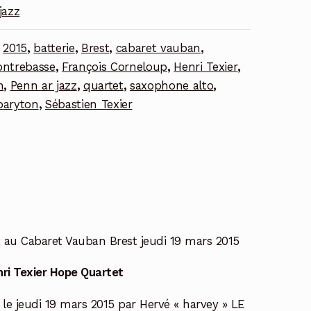
jazz
:
2015
,
batterie
,
Brest
,
cabaret vauban
,
ontrebasse
,
François Corneloup
,
Henri Texier
,
n
,
Penn ar jazz
,
quartet
,
saxophone alto
,
baryton
,
Sébastien Texier
t au Cabaret Vauban Brest jeudi 19 mars 2015
ri Texier Hope Quartet
le jeudi 19 mars 2015 par Hervé « harvey » LE