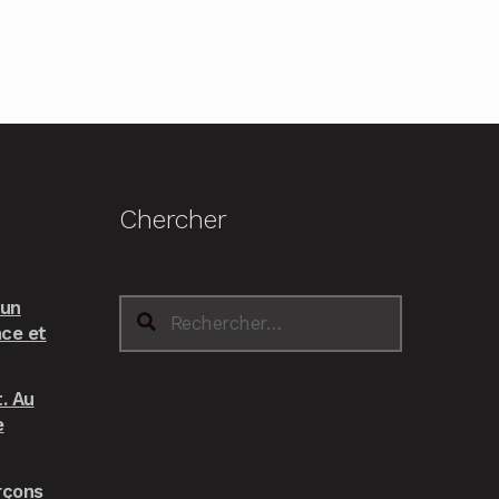
Chercher
 un
Rechercher :
nce et
. Au
e
rçons