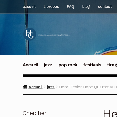
Aller
Aller
accueil
à propos
FAQ
blog
contact
à
au
la
contenu
navigation
Accueil
jazz
pop rock
festivals
tira
Accueil
jazz
Henri Texier Hope Quartet au 
He
Chercher