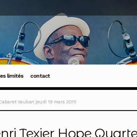
ges limités
contact
Cabaret Vauban jeudi 19 mars 2015
nri Texier Hope Quart