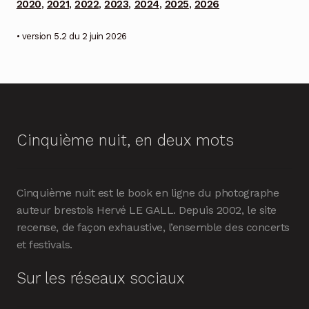
2020
,
2021
,
2022
,
2023
,
2024
,
2025
,
2026
• version 5.2 du 2 juin 2026
Cinquième nuit, en deux mots
Cinquième nuit est le book en ligne du photographe
auteur brestois Hervé LE GALL. Depuis 2002, le site
recense, de façon exhaustive, l’ensemble des concerts
et festivals.
Sur les réseaux sociaux