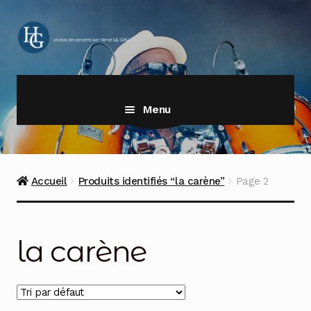
Aller
Aller
à
au
la
contenu
navigation
Menu
Accueil
Produits identifiés “la carène”
Page 2
la carène