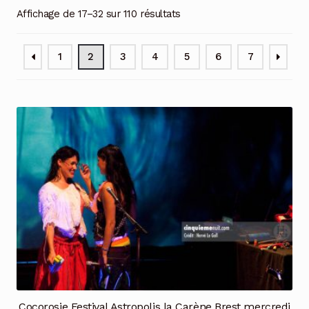
Affichage de 17–32 sur 110 résultats
1
2
3
4
5
6
7
Cocorosie Festival Astropolis la Carène Brest mercredi