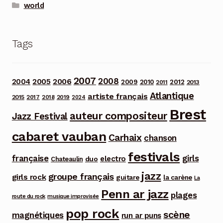
world
Tags
2007
2008
2006
2004
2005
2012
2009
2010
2013
2011
Atlantique
artiste français
2015
2017
2018
2019
2024
Brest
auteur compositeur
Jazz Festival
cabaret vauban
Carhaix
chanson
festivals
française
girls
electro
duo
Chateaulin
jazz
groupe français
girls rock
guitare
la carène
La
Penn ar jazz
plages
route du rock
musique improvisée
pop rock
scène
magnétiques
run ar puns