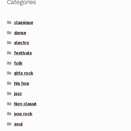
Catégories
classique
danse
electro
festivals
folk
girls rock
hip hop
jazz
Non classé
pop rock
soul