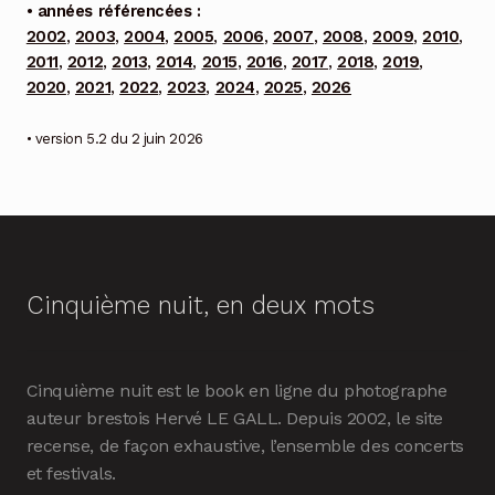
• années référencées :
2002
,
2003
,
2004
,
2005
,
2006
,
2007
,
2008
,
2009
,
2010
,
2011
,
2012
,
2013
,
2014
,
2015
,
2016
,
2017
,
2018
,
2019
,
2020
,
2021
,
2022
,
2023
,
2024
,
2025
,
2026
• version 5.2 du 2 juin 2026
Cinquième nuit, en deux mots
Cinquième nuit est le book en ligne du photographe
auteur brestois Hervé LE GALL. Depuis 2002, le site
recense, de façon exhaustive, l’ensemble des concerts
et festivals.