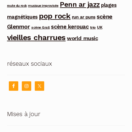
Penn ar jazz
plages
route du rock
musique improvisée
pop rock
scène
magnétiques
run ar puns
Glenmor
scène kerouac
UK
trio
scène Grall
vieilles charrues
world music
réseaux sociaux
Mises à jour