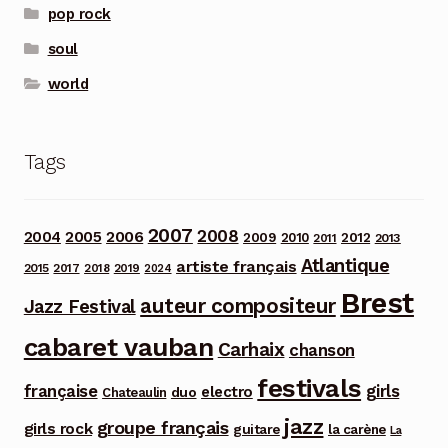
pop rock
soul
world
Tags
2007
2008
2006
2004
2005
2012
2009
2010
2013
2011
Atlantique
artiste français
2015
2017
2018
2019
2024
Brest
auteur compositeur
Jazz Festival
cabaret vauban
Carhaix
chanson
festivals
française
girls
electro
duo
Chateaulin
jazz
groupe français
girls rock
guitare
la carène
La