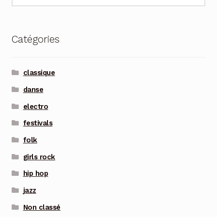
pour :
Catégories
classique
danse
electro
festivals
folk
girls rock
hip hop
jazz
Non classé