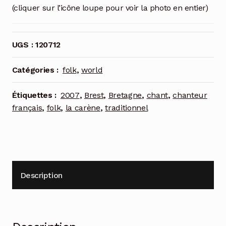
(cliquer sur l’icône loupe pour voir la photo en entier)
UGS :
120712
Catégories :
folk
,
world
Étiquettes :
2007
,
Brest
,
Bretagne
,
chant
,
chanteur
français
,
folk
,
la carène
,
traditionnel
Description