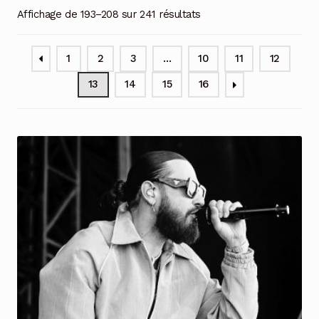
Affichage de 193–208 sur 241 résultats
1
2
3
…
10
11
12
13
14
15
16