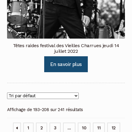
Têtes raides festival des Vieilles Charrues jeudi 14
juillet 2022
En savoir plus
Affichage de 193–208 sur 241 résultats
1
2
3
…
10
11
12