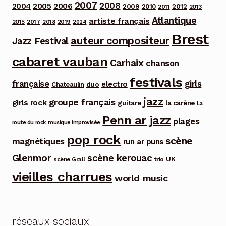
2007
2008
2006
2004
2005
2012
2009
2010
2013
2011
Atlantique
artiste français
2015
2017
2018
2019
2024
Brest
auteur compositeur
Jazz Festival
cabaret vauban
Carhaix
chanson
festivals
française
girls
electro
duo
Chateaulin
jazz
groupe français
girls rock
guitare
la carène
La
Penn ar jazz
plages
route du rock
musique improvisée
pop rock
scène
magnétiques
run ar puns
Glenmor
scène kerouac
UK
trio
scène Grall
vieilles charrues
world music
réseaux sociaux