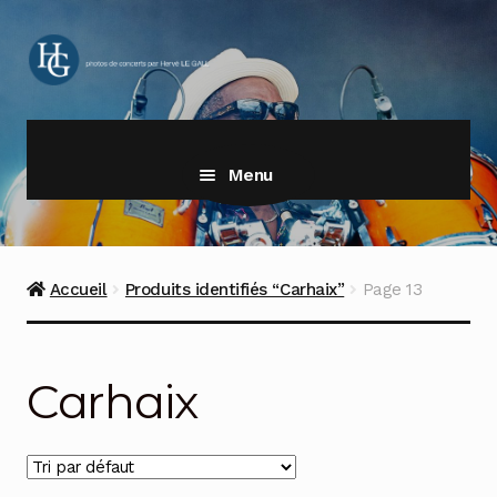
Aller
Aller
à
au
la
contenu
navigation
Menu
Accueil
Produits identifiés “Carhaix”
Page 13
Carhaix