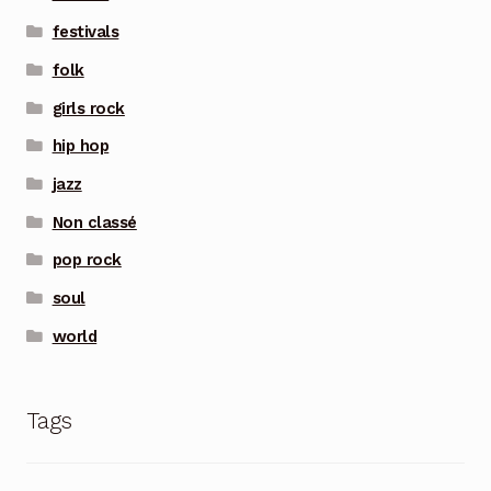
festivals
folk
girls rock
hip hop
jazz
Non classé
pop rock
soul
world
Tags