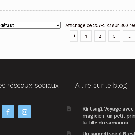
Affichage de 257–272 sur 300 ré
1
2
3
…
es réseaux sociaux
À lire sur le blog
Kintsugi. Voyage avec
magicien, un petit pri
la fille du samouraï.
Un samedi soir à Brest