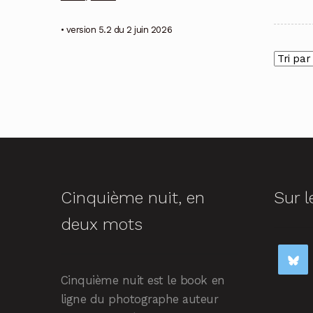
• version 5.2 du 2 juin 2026
Cinquième nuit, en
Sur l
deux mots
Cinquième nuit est le book en
ligne du photographe auteur