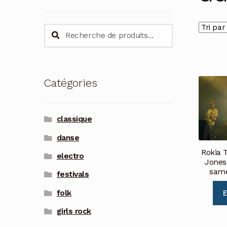
Recherche
Recherche
pour :
Catégories
classique
danse
Rokia T
electro
Jones 
same
festivals
folk
E
girls rock