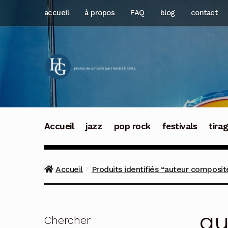
Aller
Aller
accueil
à propos
FAQ
blog
contact
à
au
la
contenu
navigation
Accueil
jazz
pop rock
festivals
tira
Accueil
Produits identifiés “auteur composit
au
Chercher