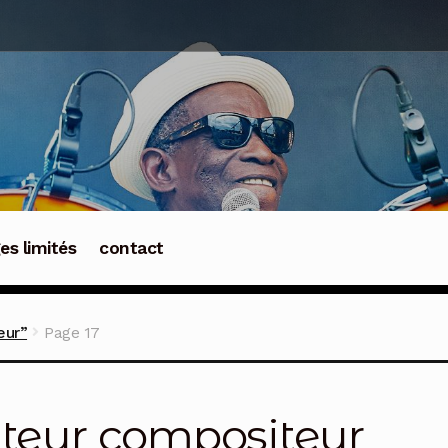
ges limités
contact
eur”
Page 17
teur compositeur