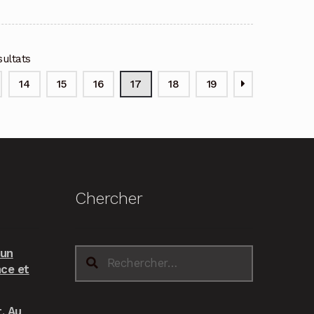
sultats
14
15
16
17
18
19
Chercher
 un
Rechercher :
nce et
. Au