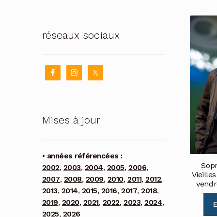
réseaux sociaux
Mises à jour
• années référencées :
Sopr
2002
,
2003
,
2004
,
2005
,
2006
,
Vieille
2007
,
2008
,
2009
,
2010
,
2011
,
2012
,
vendre
2013
,
2014
,
2015
,
2016
,
2017
,
2018
,
2019
,
2020
,
2021
,
2022
,
2023
,
2024
,
E
2025
,
2026