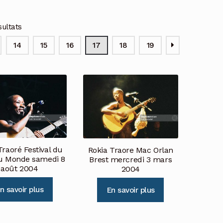
sultats
14
15
16
17
18
19
Traoré Festival du
Rokia Traore Mac Orlan
u Monde samedi 8
Brest mercredi 3 mars
août 2004
2004
n savoir plus
En savoir plus