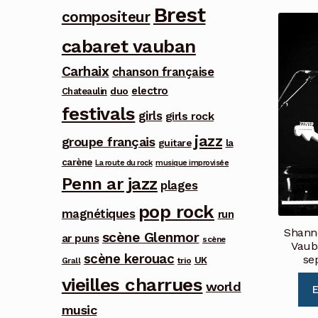
Brest
compositeur
cabaret vauban
Carhaix
chanson française
electro
duo
Chateaulin
festivals
girls
girls rock
jazz
groupe français
guitare
la
carène
La route du rock
musique improvisée
Penn ar jazz
plages
pop rock
magnétiques
run
Shann
scène Glenmor
ar puns
scène
Vaub
scène kerouac
se
UK
trio
Grall
vieilles charrues
world
E
music