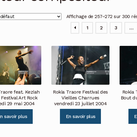
Affichage de 257–272 sur 300 ré
1
2
3
…
Rokia Traore Festival des
Rokia 
raore feat. Keziah
Vieilles Charrues
Bout d
Festival Art Rock
vendredi 23 juillet 2004
di 29 mai 2004
En savoir plus
E
n savoir plus