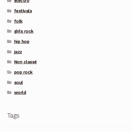
electro
festivals
folk
girls rock
hip hop
jazz
Non classé
pop rock
soul
world
Tags