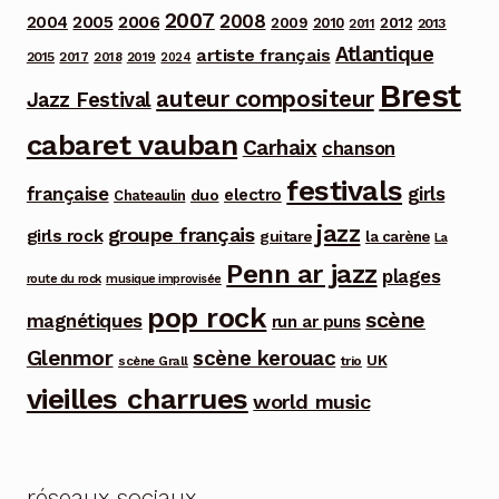
2007
2008
2006
2004
2005
2012
2009
2010
2013
2011
Atlantique
artiste français
2015
2017
2018
2019
2024
Brest
auteur compositeur
Jazz Festival
cabaret vauban
Carhaix
chanson
festivals
française
girls
electro
duo
Chateaulin
jazz
groupe français
girls rock
guitare
la carène
La
Penn ar jazz
plages
route du rock
musique improvisée
pop rock
scène
magnétiques
run ar puns
Glenmor
scène kerouac
UK
trio
scène Grall
vieilles charrues
world music
réseaux sociaux