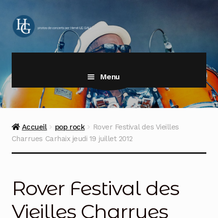
Aller
Aller
à
au
la
contenu
navigation
Menu
Accueil
pop rock
Rover Festival des Vieilles
Charrues Carhaix jeudi 19 juillet 2012
Rover Festival des
Vieilles Charrues