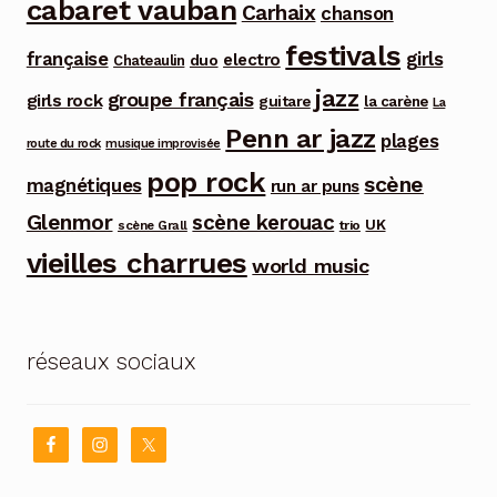
cabaret vauban
Carhaix
chanson
festivals
française
girls
electro
duo
Chateaulin
jazz
groupe français
girls rock
guitare
la carène
La
Penn ar jazz
plages
route du rock
musique improvisée
pop rock
scène
magnétiques
run ar puns
Glenmor
scène kerouac
UK
trio
scène Grall
vieilles charrues
world music
réseaux sociaux