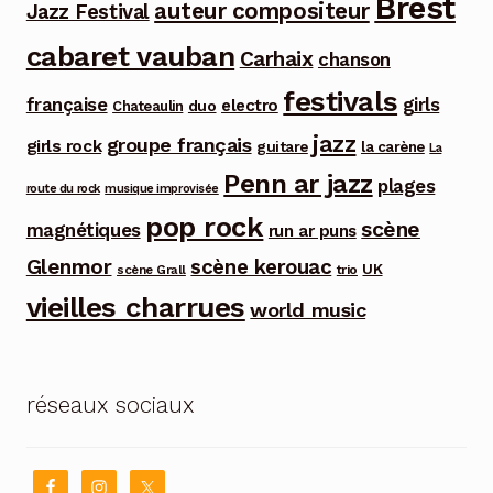
Brest
auteur compositeur
Jazz Festival
cabaret vauban
Carhaix
chanson
festivals
française
girls
electro
duo
Chateaulin
jazz
groupe français
girls rock
guitare
la carène
La
Penn ar jazz
plages
route du rock
musique improvisée
pop rock
scène
magnétiques
run ar puns
Glenmor
scène kerouac
UK
trio
scène Grall
vieilles charrues
world music
réseaux sociaux