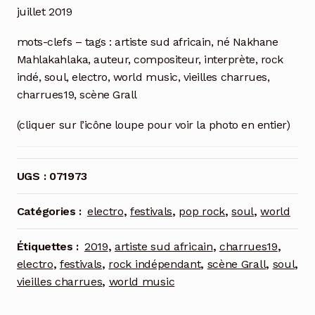
juillet 2019
mots-clefs – tags :
artiste sud africain, né Nakhane
Mahlakahlaka, auteur, compositeur, interprète, rock
indé, soul, electro, world music, vieilles charrues,
charrues19, scène Grall
(cliquer sur l’icône loupe pour voir la photo en entier)
UGS :
071973
Catégories :
electro
,
festivals
,
pop rock
,
soul
,
world
Étiquettes :
2019
,
artiste sud africain
,
charrues19
,
electro
,
festivals
,
rock indépendant
,
scène Grall
,
soul
,
vieilles charrues
,
world music