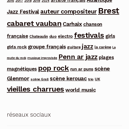
artiste français
2015
2017
2018
2019
2024
Brest
auteur compositeur
Jazz Festival
cabaret vauban
Carhaix
chanson
festivals
française
girls
electro
duo
Chateaulin
jazz
groupe français
girls rock
guitare
la carène
La
Penn ar jazz
plages
route du rock
musique improvisée
pop rock
scène
magnétiques
run ar puns
Glenmor
scène kerouac
UK
trio
scène Grall
vieilles charrues
world music
réseaux sociaux