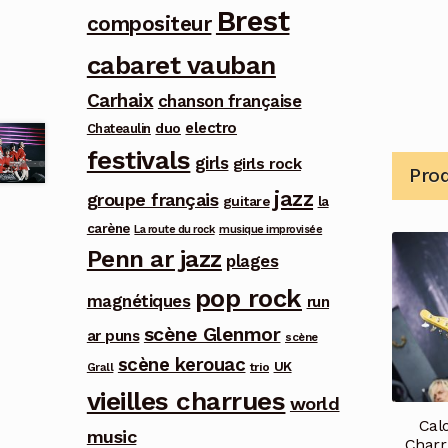
Brest
compositeur
cabaret vauban
Carhaix
chanson française
electro
duo
Chateaulin
festivals
girls
girls rock
Prod
jazz
groupe français
guitare
la
carène
La route du rock
musique improvisée
Penn ar jazz
plages
pop rock
magnétiques
run
scène Glenmor
ar puns
scène
scène kerouac
UK
trio
Grall
vieilles charrues
world
Calo
music
Charr