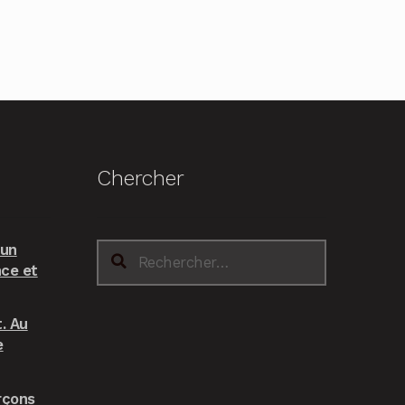
Chercher
 un
Rechercher :
nce et
. Au
e
rçons