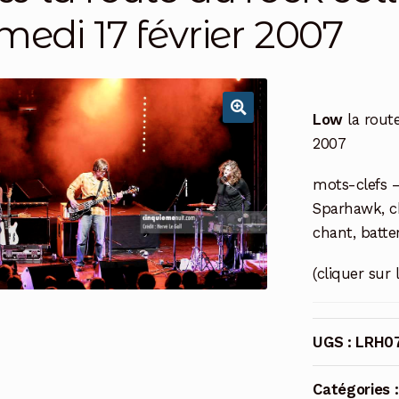
medi 17 février 2007
Low
la route
2007
mots-clefs –
Sparhawk, ch
chant, batte
(cliquer sur 
UGS :
LRH0
Catégories 