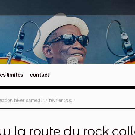
ges limités
contact
ection hiver samedi 17 février 2007
w la route du rock coll