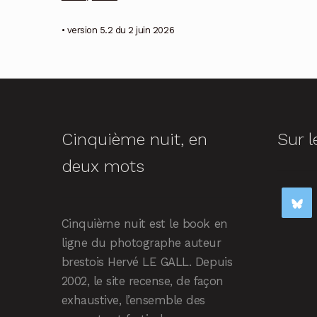
• version 5.2 du 2 juin 2026
Cinquième nuit, en
Sur l
deux mots
Cinquième nuit est le book en
ligne du photographe auteur
brestois Hervé LE GALL. Depuis
2002, le site recense, de façon
exhaustive, l’ensemble des