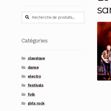
sa
Recherche
Recherche
pour :
Catégories
classique
danse
electro
festivals
folk
girls rock