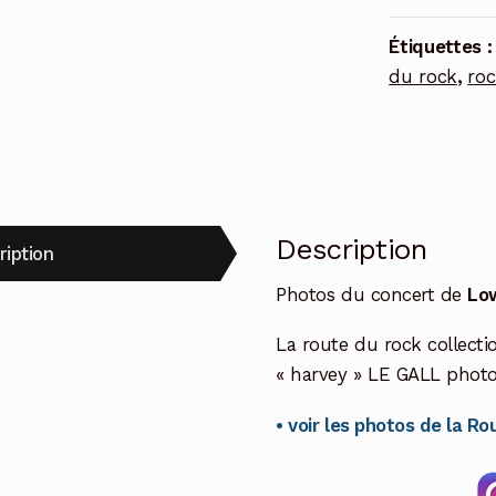
Étiquettes 
du rock
,
roc
Description
ription
Photos du concert de
Lo
La route du rock collectio
« harvey » LE GALL phot
• voir les photos de la R