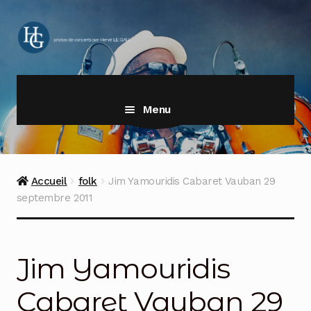
Aller
Aller
à
au
la
contenu
navigation
Menu
Accueil
folk
Jim Yamouridis Cabaret Vauban 29
septembre 2011
Jim Yamouridis
Cabaret Vauban 29