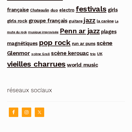
festivals
française
girls
electro
duo
Chateaulin
jazz
groupe français
girls rock
guitare
la carène
La
Penn ar jazz
plages
route du rock
musique improvisée
pop rock
scène
magnétiques
run ar puns
Glenmor
scène kerouac
UK
trio
scène Grall
vieilles charrues
world music
réseaux sociaux