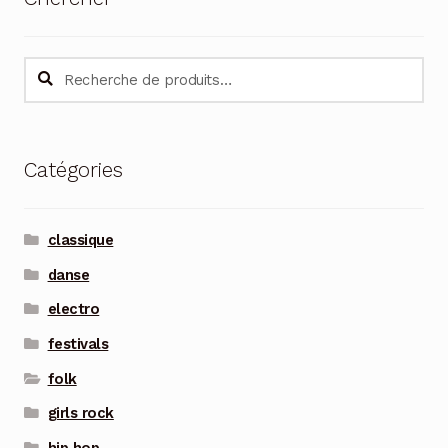
Recherche
Recherche
pour :
Catégories
classique
danse
electro
festivals
folk
girls rock