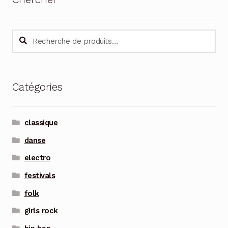
Recherche
Recherche
pour :
Catégories
classique
danse
electro
festivals
folk
girls rock