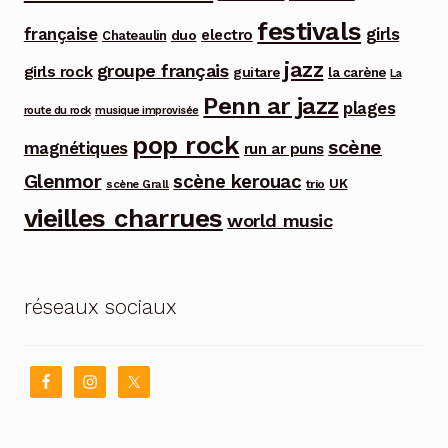
festivals
française
girls
electro
duo
Chateaulin
jazz
groupe français
girls rock
guitare
la carène
La
Penn ar jazz
plages
route du rock
musique improvisée
pop rock
scène
magnétiques
run ar puns
Glenmor
scène kerouac
UK
trio
scène Grall
vieilles charrues
world music
réseaux sociaux