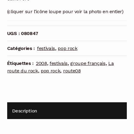
(cliquer sur l’icône loupe pour voir la photo en entier)
UGS :
080847
Catégories :
festivals
,
pop rock
Étiquettes :
2008
,
festivals
,
groupe français
,
La
route du rock
,
pop rock
,
route08
Description