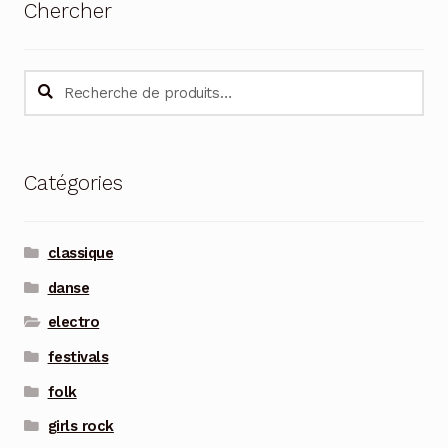
Chercher
Recherche
Recherche
pour :
Catégories
classique
danse
electro
festivals
folk
girls rock