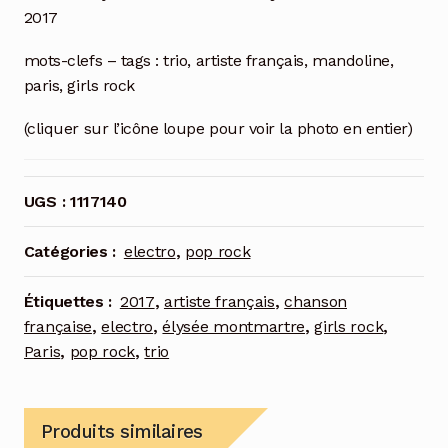
2017
mots-clefs – tags : trio, artiste français, mandoline,
paris, girls rock
(cliquer sur l’icône loupe pour voir la photo en entier)
UGS :
1117140
Catégories :
electro
,
pop rock
Étiquettes :
2017
,
artiste français
,
chanson
française
,
electro
,
élysée montmartre
,
girls rock
,
Paris
,
pop rock
,
trio
Produits similaires