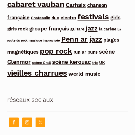
cabaret vauban
Carhaix
chanson
festivals
française
girls
electro
duo
Chateaulin
jazz
groupe français
girls rock
guitare
la carène
La
Penn ar jazz
plages
route du rock
musique improvisée
pop rock
scène
magnétiques
run ar puns
Glenmor
scène kerouac
UK
trio
scène Grall
vieilles charrues
world music
réseaux sociaux