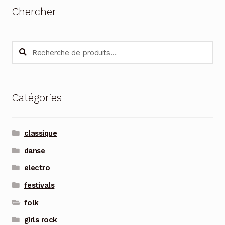
Chercher
Recherche
Recherche
pour :
Catégories
classique
danse
electro
festivals
folk
girls rock