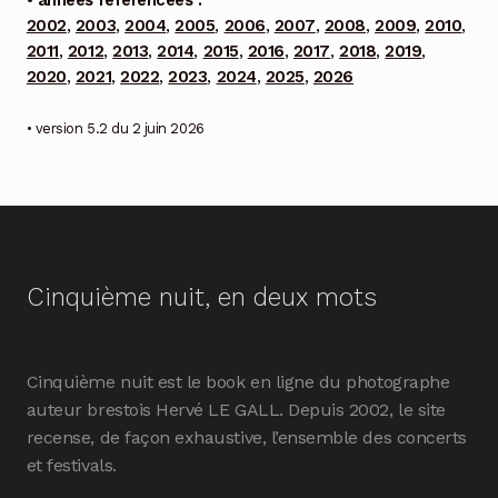
• années référencées :
2002
,
2003
,
2004
,
2005
,
2006
,
2007
,
2008
,
2009
,
2010
,
2011
,
2012
,
2013
,
2014
,
2015
,
2016
,
2017
,
2018
,
2019
,
2020
,
2021
,
2022
,
2023
,
2024
,
2025
,
2026
• version 5.2 du 2 juin 2026
Cinquième nuit, en deux mots
Cinquième nuit est le book en ligne du photographe
auteur brestois Hervé LE GALL. Depuis 2002, le site
recense, de façon exhaustive, l’ensemble des concerts
et festivals.