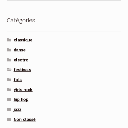
Catégories
classique
danse
electro
festivals
folk
girls rock
hip hop
jazz
Non classé