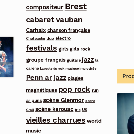
Brest
compositeur
cabaret vauban
Carhaix
chanson française
electro
duo
Chateaulin
festivals
girls
girls rock
jazz
groupe français
guitare
la
carène
La route du rock
musique improvisée
Prod
Penn ar jazz
plages
pop rock
magnétiques
run
scène Glenmor
ar puns
scène
scène kerouac
UK
trio
Grall
vieilles charrues
world
music