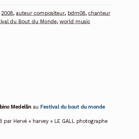
:
2008
,
auteur compositeur
,
bdm08
,
chanteur
tival du Bout du Monde
,
world music
bino Medellin
au
Festival du bout du monde
8 par Hervé « harvey » LE GALL photographe