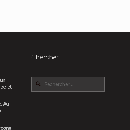
Chercher
 un
Rechercher :
nce et
. Au
e
rçons