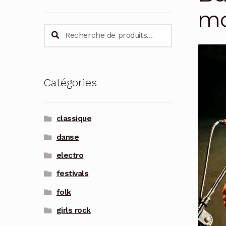
mo
Recherche
Recherche
pour :
Catégories
classique
danse
electro
festivals
folk
girls rock