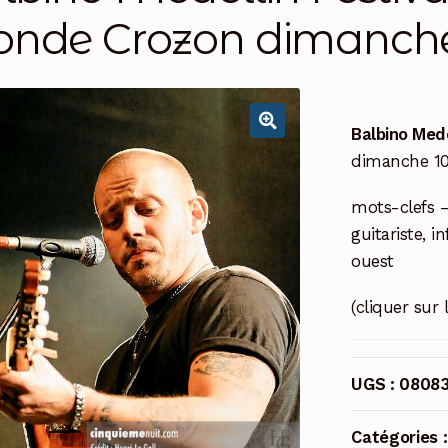
nde Crozon dimanche
Balbino Mede
dimanche 10
mots-clefs –
guitariste, i
ouest
(cliquer sur 
UGS :
0808
Catégories 