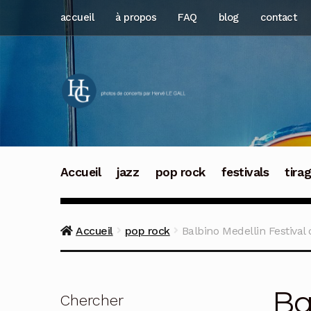
Aller
Aller
accueil
à propos
FAQ
blog
contact
à
au
la
contenu
navigation
Accueil
jazz
pop rock
festivals
tira
Accueil
pop rock
Balbino Medellin Festiva
Ba
Chercher