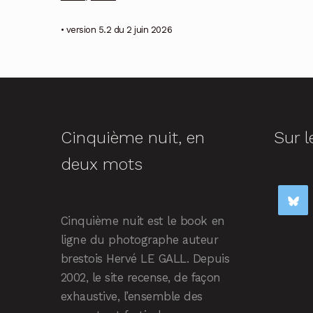
• version 5.2 du 2 juin 2026
Cinquième nuit, en
Sur l
deux mots
Cinquième nuit est le book en
ligne du photographe auteur
brestois Hervé LE GALL. Depuis
2002, le site recense, de façon
exhaustive, l’ensemble des