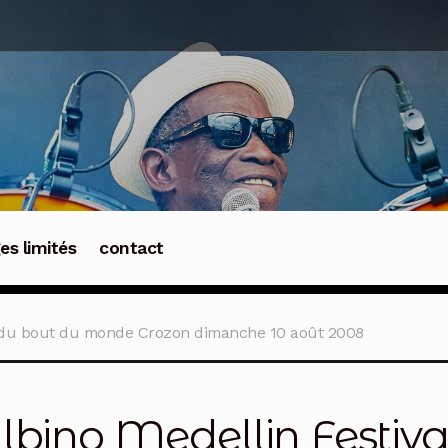
ges limités
contact
l du bout du monde Crozon dimanche 10 août 2008
lbino Medellin Festiva