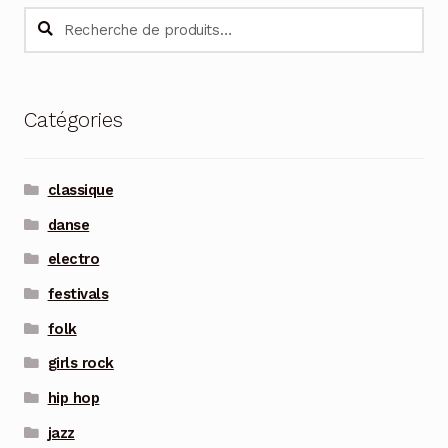
Recherche
Recherche
pour :
Catégories
classique
danse
electro
festivals
folk
girls rock
hip hop
jazz