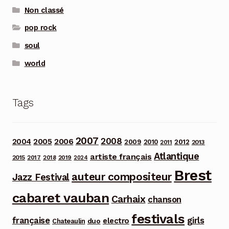
Non classé
pop rock
soul
world
Tags
2007
2008
2006
2004
2005
2012
2009
2010
2013
2011
Atlantique
artiste français
2015
2017
2018
2019
2024
Brest
auteur compositeur
Jazz Festival
cabaret vauban
Carhaix
chanson
festivals
française
girls
electro
duo
Chateaulin