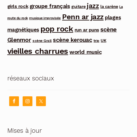
jazz
groupe français
girls rock
guitare
la carène
La
Penn ar jazz
plages
route du rock
musique improvisée
pop rock
scène
magnétiques
run ar puns
Glenmor
scène kerouac
UK
trio
scène Grall
vieilles charrues
world music
réseaux sociaux
Mises à jour