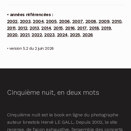
• années référencées :
2002
,
2003
,
2004
,
2005
,
2006
,
2007
,
2008
,
2009
,
2010
,
2011
,
2012
,
2013
,
2014
,
2015
,
2016
,
2017
,
2018
,
2019
,
2020
,
2021
,
2022
,
2023
,
2024
,
2025
,
2026
• version 5.2 du 2 juin 2026
Cinquième nuit, en deux mots
Cinquième nuit est le book en ligne du photographe
auteur brestois Hervé LE GALL. Depuis 2002, le site
recense, de façon exhaustive, l’ensemble des concerts