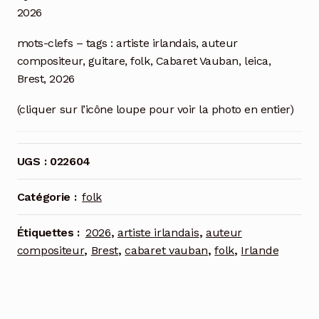
2026
mots-clefs – tags : artiste irlandais, auteur
compositeur, guitare, folk, Cabaret Vauban, leica,
Brest, 2026
(cliquer sur l’icône loupe pour voir la photo en entier)
UGS :
022604
Catégorie :
folk
Étiquettes :
2026
,
artiste irlandais
,
auteur
compositeur
,
Brest
,
cabaret vauban
,
folk
,
Irlande