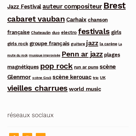
Brest
auteur compositeur
Jazz Festival
cabaret vauban
Carhaix
chanson
festivals
française
girls
electro
duo
Chateaulin
jazz
groupe français
girls rock
guitare
la carène
La
Penn ar jazz
plages
route du rock
musique improvisée
pop rock
scène
magnétiques
run ar puns
Glenmor
scène kerouac
UK
trio
scène Grall
vieilles charrues
world music
réseaux sociaux