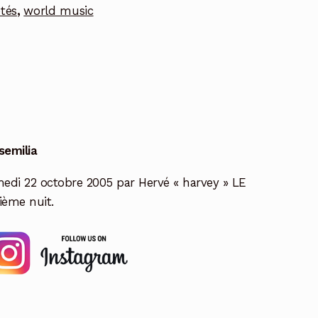
étés
,
world music
semilia
medi 22 octobre 2005 par Hervé « harvey » LE
ème nuit.