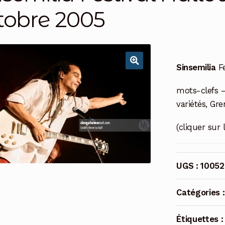
tobre 2005
Sinsemilia
Fe
mots-clefs –
variétés, Gr
(cliquer sur 
UGS :
10052
Catégories 
Étiquettes 