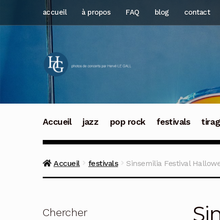
Aller
Aller
accueil
à propos
FAQ
blog
contact
à
au
la
contenu
navigation
Accueil
jazz
pop rock
festivals
tira
Accueil
festivals
Sinsemilia Festival Hallo
Si
Chercher