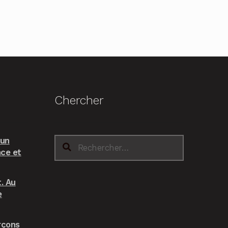
Chercher
 un
Rechercher :
nce et
. Au
e
rçons