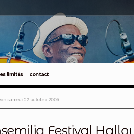
ges limités
contact
ween samedi 22 octobre 2005
nsemilia Festival Hal