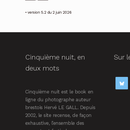
• version 5.2 du 2 juin 2026
Cinquième nuit, en
Sur l
deux mots
Cinquième nuit est le book en
ligne du photographe auteur
brestois Hervé LE GALL. Depuis
2002, le site recense, de façon
exhaustive, l’ensemble des