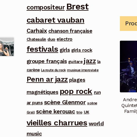
Brest
compositeur
cabaret vauban
Prod
Carhaix
chanson française
electro
duo
Chateaulin
festivals
girls
girls rock
jazz
groupe français
guitare
la
carène
La route du rock
musique improvisée
Penn ar jazz
plages
pop rock
magnétiques
run
Andre
scène Glenmor
ar puns
scène
Quintet
scène kerouac
Famil
UK
trio
Grall
vieilles charrues
world
music