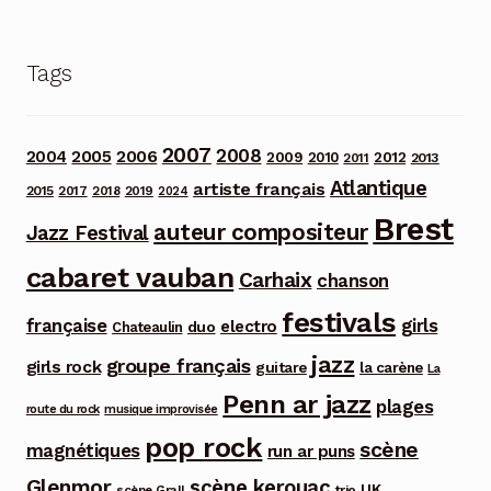
Tags
2007
2008
2006
2004
2005
2012
2009
2010
2013
2011
Atlantique
artiste français
2015
2017
2018
2019
2024
Brest
auteur compositeur
Jazz Festival
cabaret vauban
Carhaix
chanson
festivals
française
girls
electro
duo
Chateaulin
jazz
groupe français
girls rock
guitare
la carène
La
Penn ar jazz
plages
route du rock
musique improvisée
pop rock
scène
magnétiques
run ar puns
Glenmor
scène kerouac
UK
trio
scène Grall