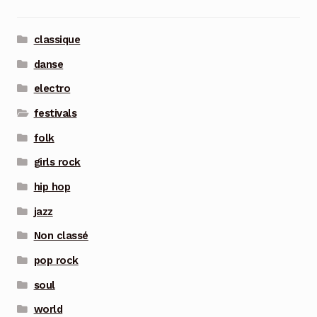
classique
danse
electro
festivals
folk
girls rock
hip hop
jazz
Non classé
pop rock
soul
world