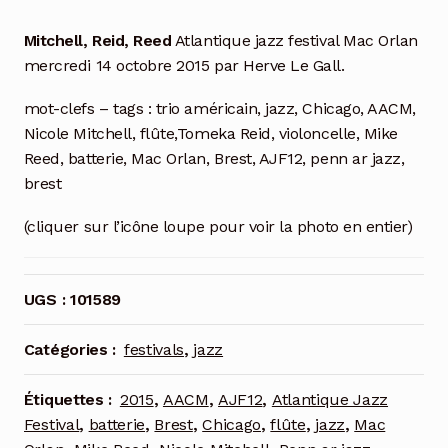
Mitchell, Reid, Reed
Atlantique jazz festival Mac Orlan
mercredi 14 octobre 2015 par Herve Le Gall.
mot-clefs – tags : trio américain, jazz, Chicago, AACM,
Nicole Mitchell, flûte,Tomeka Reid, violoncelle, Mike
Reed, batterie, Mac Orlan, Brest, AJF12, penn ar jazz,
brest
(cliquer sur l’icône loupe pour voir la photo en entier)
UGS :
101589
Catégories :
festivals
,
jazz
Étiquettes :
2015
,
AACM
,
AJF12
,
Atlantique Jazz
Festival
,
batterie
,
Brest
,
Chicago
,
flûte
,
jazz
,
Mac