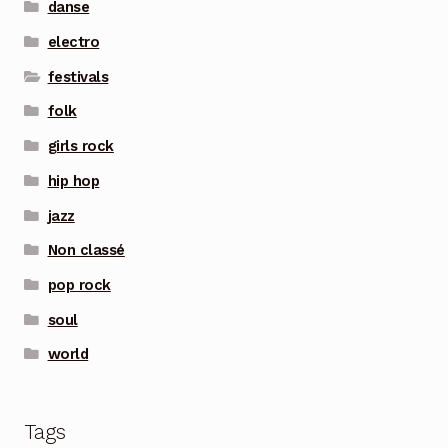
danse
electro
festivals
folk
girls rock
hip hop
jazz
Non classé
pop rock
soul
world
Tags