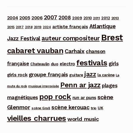
2007
2008
2006
2004
2005
2012
2009
2010
2013
2011
Atlantique
artiste français
2015
2017
2018
2019
2024
Brest
auteur compositeur
Jazz Festival
cabaret vauban
Carhaix
chanson
festivals
française
girls
electro
duo
Chateaulin
jazz
groupe français
girls rock
guitare
la carène
La
Penn ar jazz
plages
route du rock
musique improvisée
pop rock
scène
magnétiques
run ar puns
Glenmor
scène kerouac
UK
trio
scène Grall
vieilles charrues
world music