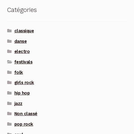
Catégories
classique
danse
electro
festivals
folk
girls rock
hip hop
jazz
Non classé
pop rock