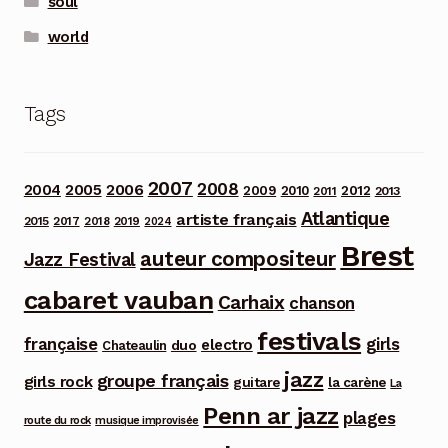
soul
world
Tags
2007
2008
2006
2004
2005
2012
2009
2010
2013
2011
Atlantique
artiste français
2015
2017
2018
2019
2024
Brest
auteur compositeur
Jazz Festival
cabaret vauban
Carhaix
chanson
festivals
française
girls
electro
duo
Chateaulin
jazz
groupe français
girls rock
guitare
la carène
La
Penn ar jazz
plages
route du rock
musique improvisée