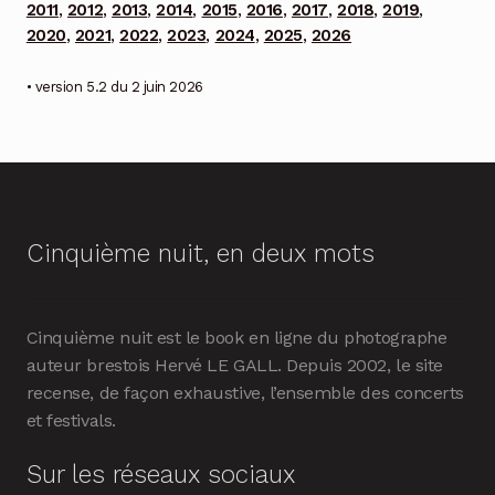
2011
,
2012
,
2013
,
2014
,
2015
,
2016
,
2017
,
2018
,
2019
,
2020
,
2021
,
2022
,
2023
,
2024
,
2025
,
2026
• version 5.2 du 2 juin 2026
Cinquième nuit, en deux mots
Cinquième nuit est le book en ligne du photographe
auteur brestois Hervé LE GALL. Depuis 2002, le site
recense, de façon exhaustive, l’ensemble des concerts
et festivals.
Sur les réseaux sociaux