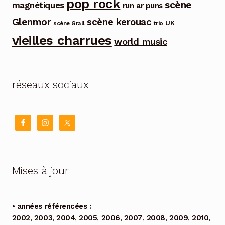
pop rock
scène
magnétiques
run ar puns
Glenmor
scène kerouac
UK
trio
scène Grall
vieilles charrues
world music
réseaux sociaux
Mises à jour
• années référencées :
2002
,
2003
,
2004
,
2005
,
2006
,
2007
,
2008
,
2009
,
2010
,