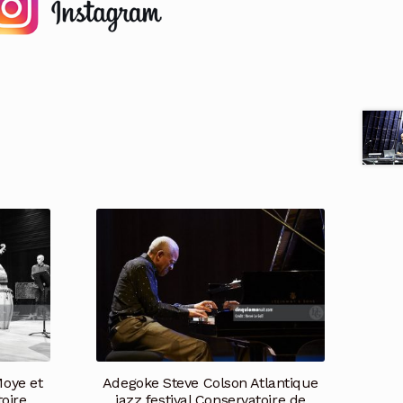
oye et
Adegoke Steve Colson Atlantique
oire
jazz festival Conservatoire de