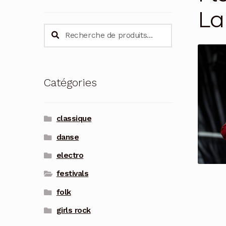
La
Recherche
Recherche
pour :
Catégories
classique
danse
electro
festivals
folk
girls rock