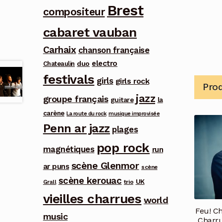
Brest
compositeur
cabaret vauban
Carhaix
chanson française
electro
duo
Chateaulin
festivals
girls
girls rock
Prod
jazz
groupe français
guitare
la
carène
La route du rock
musique improvisée
Penn ar jazz
plages
pop rock
magnétiques
run
scène Glenmor
ar puns
scène
scène kerouac
UK
trio
Grall
vieilles charrues
world
Feu! Ch
music
Charru