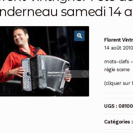
nderneau samedi 14 a
Florent Vint
14 août 201
mots-clefs –
régie scene
(cliquer sur 
UGS :
0810
Catégories 