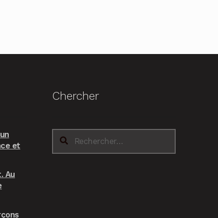
Chercher
 un
Rechercher :
nce et
. Au
e
rçons