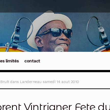
ges limités
contact
u Bruit dans Landerneau samedi 14 aout 2010
orent Vintrigner Fete d