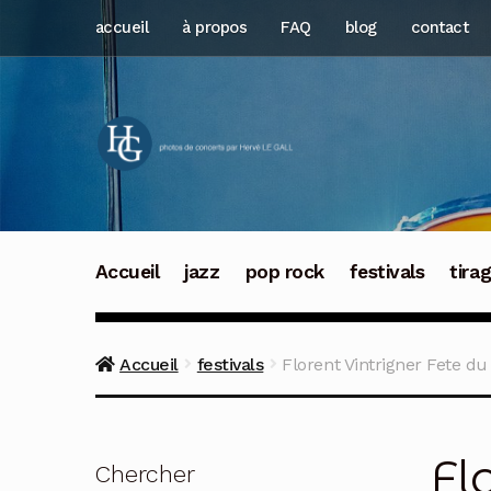
Aller
Aller
accueil
à propos
FAQ
blog
contact
à
au
la
contenu
navigation
Accueil
jazz
pop rock
festivals
tira
Accueil
festivals
Florent Vintrigner Fete d
Fl
Chercher