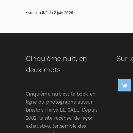
• version 5.2 du 2 juin 2026
Cinquième nuit, en
Sur l
deux mots
Cinquième nuit est le book en
ligne du photographe auteur
brestois Hervé LE GALL. Depuis
2002, le site recense, de façon
exhaustive, l’ensemble des