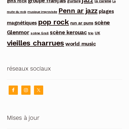
jazz
groupe français
girls rock
guitare
la carène
La
Penn ar jazz
plages
route du rock
musique improvisée
pop rock
scène
magnétiques
run ar puns
Glenmor
scène kerouac
UK
trio
scène Grall
vieilles charrues
world music
réseaux sociaux
Mises à jour