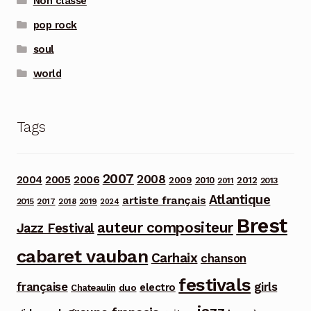
Non classé
pop rock
soul
world
Tags
2007
2008
2006
2004
2005
2012
2009
2010
2013
2011
Atlantique
artiste français
2015
2017
2018
2019
2024
Brest
auteur compositeur
Jazz Festival
cabaret vauban
Carhaix
chanson
festivals
française
girls
electro
duo
Chateaulin