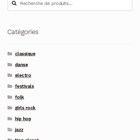
Recherche
pour :
Catégories
classique
danse
electro
festivals
folk
girls rock
hip hop
jazz