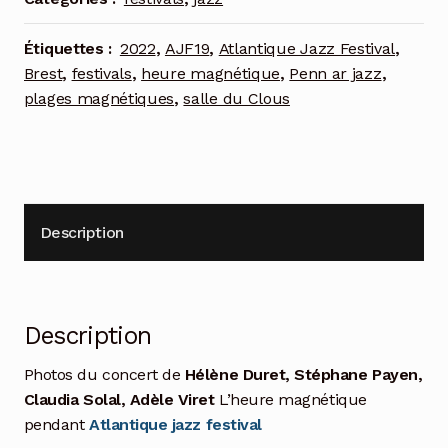
Étiquettes :
2022
,
AJF19
,
Atlantique Jazz Festival
,
Brest
,
festivals
,
heure magnétique
,
Penn ar jazz
,
plages magnétiques
,
salle du Clous
Description
Description
Photos du concert de
Hélène Duret, Stéphane Payen,
Claudia Solal, Adèle Viret
L’heure magnétique
pendant
Atlantique jazz festival