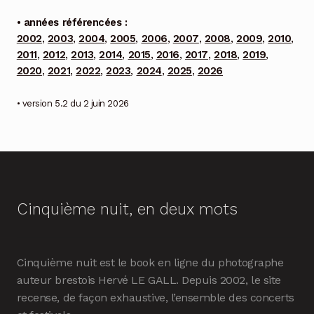
• années référencées :
2002
,
2003
,
2004
,
2005
,
2006
,
2007
,
2008
,
2009
,
2010
,
2011
,
2012
,
2013
,
2014
,
2015
,
2016
,
2017
,
2018
,
2019
,
2020
,
2021
,
2022
,
2023
,
2024
,
2025
,
2026
• version 5.2 du 2 juin 2026
Cinquième nuit, en deux mots
Cinquième nuit est le book en ligne du photographe
auteur brestois Hervé LE GALL. Depuis 2002, le site
recense, de façon exhaustive, l’ensemble des concerts