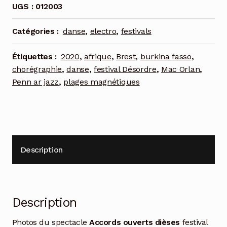
UGS :
012003
Catégories :
danse
,
electro
,
festivals
Étiquettes :
2020
,
afrique
,
Brest
,
burkina fasso
,
chorégraphie
,
danse
,
festival Désordre
,
Mac Orlan
,
Penn ar jazz
,
plages magnétiques
Description
Description
Photos du spectacle
Accords ouverts dièses
festival