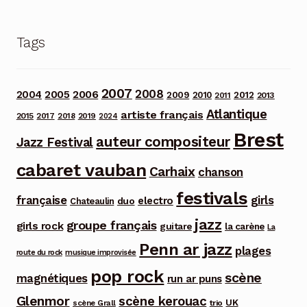
Tags
2007
2008
2006
2004
2005
2012
2009
2010
2013
2011
Atlantique
artiste français
2015
2017
2018
2019
2024
Brest
auteur compositeur
Jazz Festival
cabaret vauban
Carhaix
chanson
festivals
française
girls
electro
duo
Chateaulin
jazz
groupe français
girls rock
guitare
la carène
La
Penn ar jazz
plages
route du rock
musique improvisée
pop rock
scène
magnétiques
run ar puns
Glenmor
scène kerouac
UK
trio
scène Grall