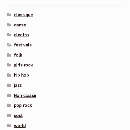
classique
danse
electro
festivals
folk
girls rock
hip hop
jazz
Non classé
pop rock
soul
world