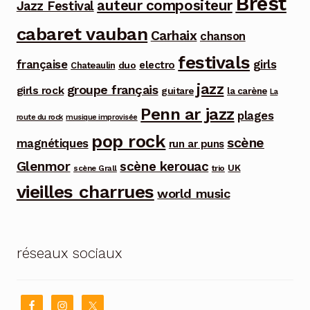
Brest
auteur compositeur
Jazz Festival
cabaret vauban
Carhaix
chanson
festivals
française
girls
electro
duo
Chateaulin
jazz
groupe français
girls rock
guitare
la carène
La
Penn ar jazz
plages
route du rock
musique improvisée
pop rock
scène
magnétiques
run ar puns
Glenmor
scène kerouac
UK
trio
scène Grall
vieilles charrues
world music
réseaux sociaux