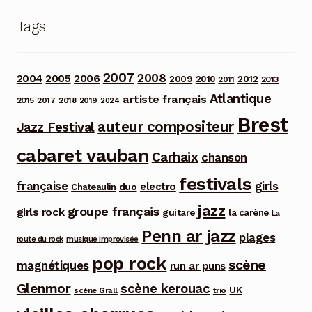
Tags
2007
2008
2006
2004
2005
2012
2009
2010
2013
2011
Atlantique
artiste français
2015
2017
2018
2019
2024
Brest
auteur compositeur
Jazz Festival
cabaret vauban
Carhaix
chanson
festivals
française
girls
electro
duo
Chateaulin
jazz
groupe français
girls rock
guitare
la carène
La
Penn ar jazz
plages
route du rock
musique improvisée
pop rock
scène
magnétiques
run ar puns
Glenmor
scène kerouac
UK
trio
scène Grall