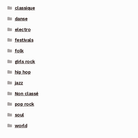
classique
danse
electro
festivals
folk
girls rock
hip hop
jazz
Non classé
pop rock
soul
world