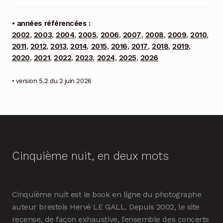
• années référencées :
2002
,
2003
,
2004
,
2005
,
2006
,
2007
,
2008
,
2009
,
2010
,
2011
,
2012
,
2013
,
2014
,
2015
,
2016
,
2017
,
2018
,
2019
,
2020
,
2021
,
2022
,
2023
,
2024
,
2025
,
2026
• version 5.2 du 2 juin 2026
Cinquième nuit, en deux mots
Cinquième nuit est le book en ligne du photographe
auteur brestois Hervé LE GALL. Depuis 2002, le site
recense, de façon exhaustive, l’ensemble des concerts