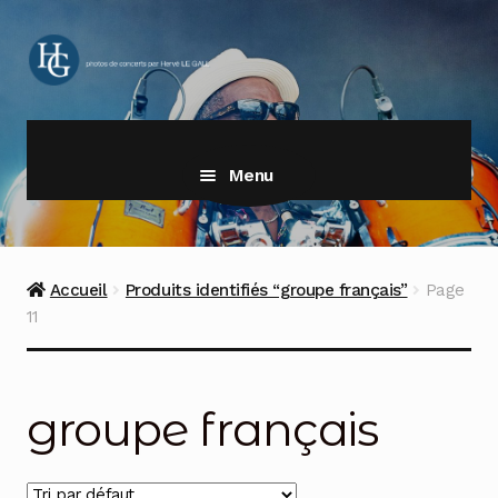
Aller
Aller
à
au
la
contenu
navigation
Menu
Accueil
Produits identifiés “groupe français”
Page
11
groupe français