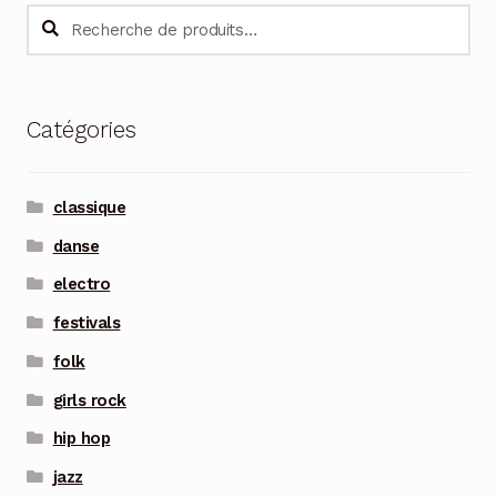
Recherche
Recherche
pour :
Catégories
classique
danse
electro
festivals
folk
girls rock
hip hop
jazz