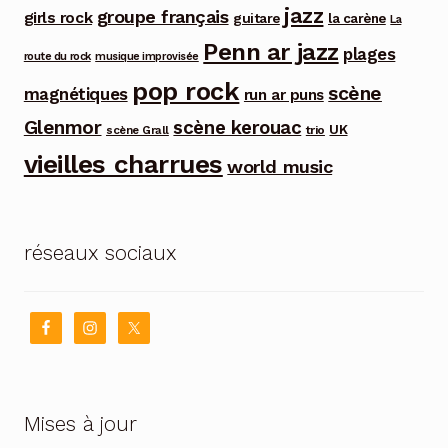
jazz
groupe français
girls rock
guitare
la carène
La
Penn ar jazz
plages
route du rock
musique improvisée
pop rock
scène
magnétiques
run ar puns
Glenmor
scène kerouac
UK
trio
scène Grall
vieilles charrues
world music
réseaux sociaux
Mises à jour