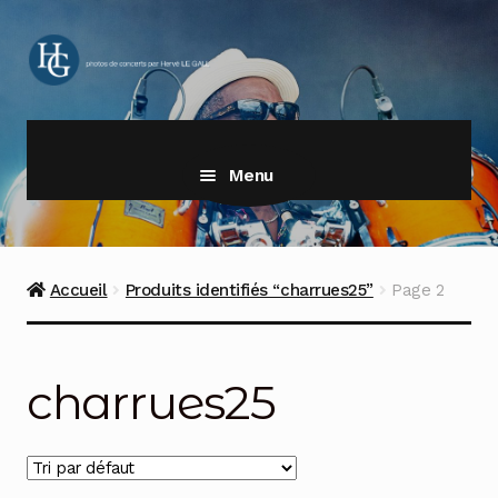
Aller
Aller
à
au
la
contenu
navigation
Menu
Accueil
Produits identifiés “charrues25”
Page 2
charrues25