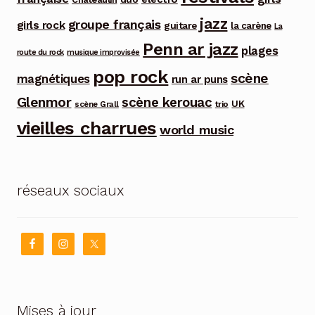
jazz
groupe français
girls rock
guitare
la carène
La
Penn ar jazz
plages
route du rock
musique improvisée
pop rock
scène
magnétiques
run ar puns
Glenmor
scène kerouac
UK
trio
scène Grall
vieilles charrues
world music
réseaux sociaux
Mises à jour