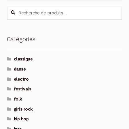
Recherche
Recherche
pour :
Catégories
classique
danse
electro
festivals
folk
girls rock
hip hop
jazz