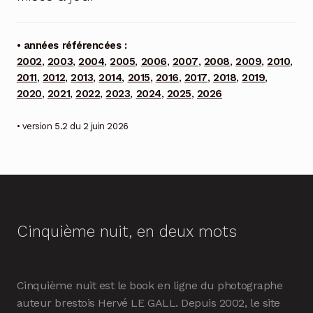
• années référencées :
2002
,
2003
,
2004
,
2005
,
2006
,
2007
,
2008
,
2009
,
2010
,
2011
,
2012
,
2013
,
2014
,
2015
,
2016
,
2017
,
2018
,
2019
,
2020
,
2021
,
2022
,
2023
,
2024
,
2025
,
2026
• version 5.2 du 2 juin 2026
Cinquième nuit, en deux mots
Cinquième nuit est le book en ligne du photographe
auteur brestois Hervé LE GALL. Depuis 2002, le site