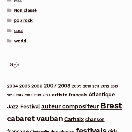
Non classé
pop rock
soul
world
Tags
2007
2008
2006
2004
2005
2012
2009
2010
2013
2011
Atlantique
artiste français
2015
2017
2018
2019
2024
Brest
auteur compositeur
Jazz Festival
cabaret vauban
Carhaix
chanson
festivals
française
girls
electro
duo
Chateaulin