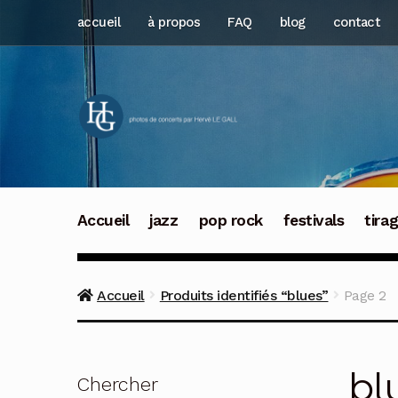
Aller
Aller
accueil
à propos
FAQ
blog
contact
à
au
la
contenu
navigation
Accueil
jazz
pop rock
festivals
tira
Accueil
Produits identifiés “blues”
Page 2
bl
Chercher