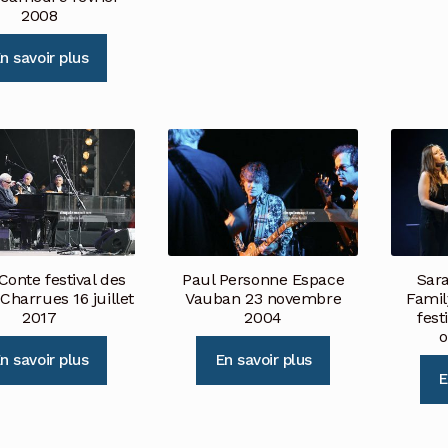
2008
n savoir plus
Conte festival des
Paul Personne Espace
Sar
 Charrues 16 juillet
Vauban 23 novembre
Famil
2017
2004
fest
o
n savoir plus
En savoir plus
E