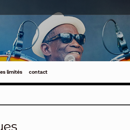
ges limités
contact
ues