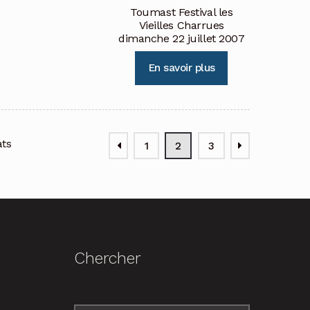
Toumast Festival les
Vieilles Charrues
dimanche 22 juillet 2007
En savoir plus
ats
1
2
3
Chercher