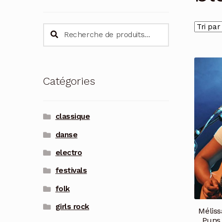
Recherche
Recherche
pour :
Catégories
classique
danse
electro
festivals
folk
girls rock
Méliss
Puns 