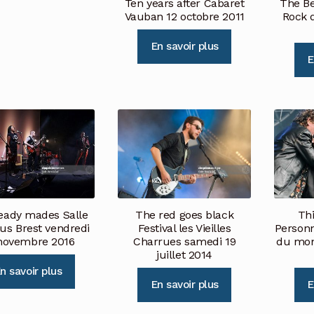
Ten years after Cabaret
The Be
Vauban 12 octobre 2011
Rock 
En savoir plus
E
eady mades Salle
The red goes black
Thi
us Brest vendredi
Festival les Vieilles
Personn
novembre 2016
Charrues samedi 19
du mon
juillet 2014
n savoir plus
En savoir plus
E