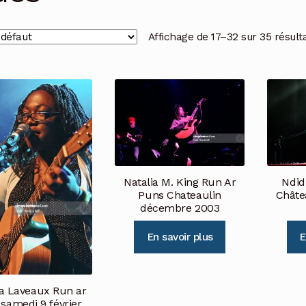
Affichage de 17–32 sur 35 résult
Natalia M. King Run Ar
Ndid
Puns Chateaulin
Châte
décembre 2003
En savoir plus
E
a Laveaux Run ar
samedi 9 février