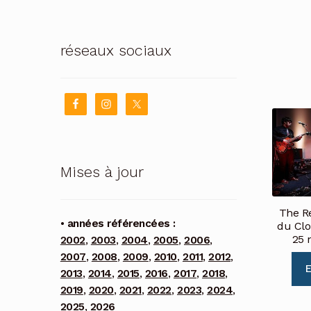
réseaux sociaux
Mises à jour
The R
• années référencées :
du Clo
25 
2002
,
2003
,
2004
,
2005
,
2006
,
2007
,
2008
,
2009
,
2010
,
2011
,
2012
,
E
2013
,
2014
,
2015
,
2016
,
2017
,
2018
,
2019
,
2020
,
2021
,
2022
,
2023
,
2024
,
2025
,
2026