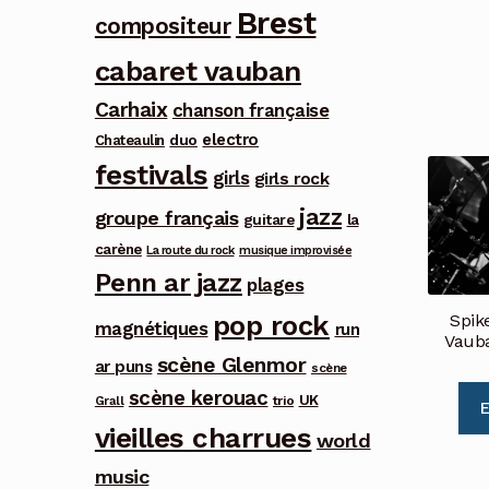
Brest
compositeur
cabaret vauban
Carhaix
chanson française
electro
duo
Chateaulin
festivals
girls
girls rock
jazz
groupe français
guitare
la
carène
La route du rock
musique improvisée
Penn ar jazz
plages
pop rock
Spik
magnétiques
run
Vauba
scène Glenmor
ar puns
scène
scène kerouac
UK
trio
Grall
E
vieilles charrues
world
music