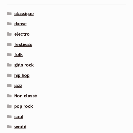
classique
danse
electro
festivals
folk
girls rock
hip hop
jazz
Non classé
pop rock
soul
world