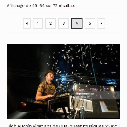
Affichage de 49–64 sur 72 résultats
1
2
3
4
5
Rich Aucoin vingt ans de Quai ouest musiques 25 avril