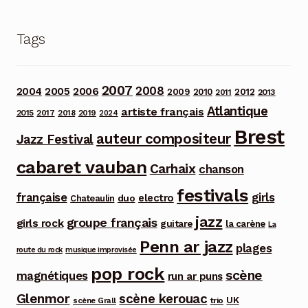
Tags
2007
2008
2006
2004
2005
2012
2009
2010
2013
2011
Atlantique
artiste français
2015
2017
2018
2019
2024
Brest
auteur compositeur
Jazz Festival
cabaret vauban
Carhaix
chanson
festivals
française
girls
electro
duo
Chateaulin
jazz
groupe français
girls rock
guitare
la carène
La
Penn ar jazz
plages
route du rock
musique improvisée
pop rock
scène
magnétiques
run ar puns
Glenmor
scène kerouac
UK
trio
scène Grall