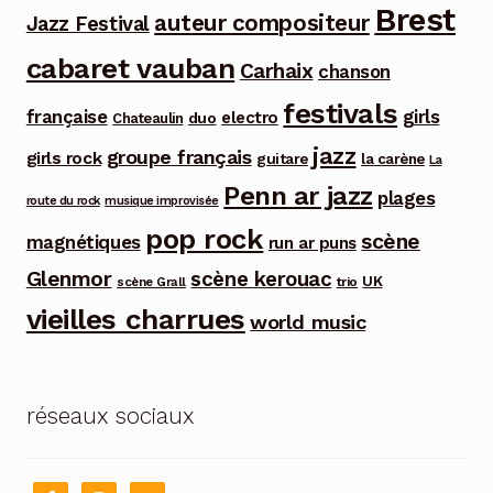
Brest
auteur compositeur
Jazz Festival
cabaret vauban
Carhaix
chanson
festivals
française
girls
electro
duo
Chateaulin
jazz
groupe français
girls rock
guitare
la carène
La
Penn ar jazz
plages
route du rock
musique improvisée
pop rock
scène
magnétiques
run ar puns
Glenmor
scène kerouac
UK
trio
scène Grall
vieilles charrues
world music
réseaux sociaux