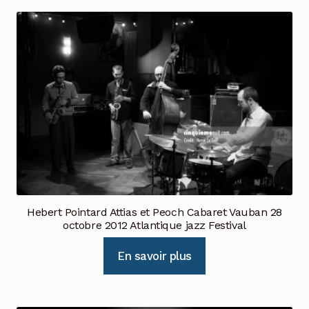
Hebert Pointard Attias et Peoch Cabaret Vauban 28
octobre 2012 Atlantique jazz Festival
En savoir plus