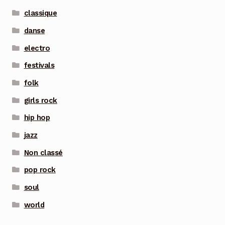
classique
danse
electro
festivals
folk
girls rock
hip hop
jazz
Non classé
pop rock
soul
world