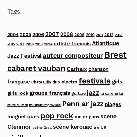
Tags
2007
2008
2006
2004
2005
2012
2009
2010
2013
2011
Atlantique
artiste français
2015
2017
2018
2019
2024
Brest
auteur compositeur
Jazz Festival
cabaret vauban
Carhaix
chanson
festivals
française
girls
electro
duo
Chateaulin
jazz
groupe français
girls rock
guitare
la carène
La
Penn ar jazz
plages
route du rock
musique improvisée
pop rock
scène
magnétiques
run ar puns
Glenmor
scène kerouac
UK
trio
scène Grall