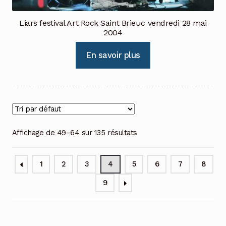
Liars festival Art Rock Saint Brieuc vendredi 28 mai
2004
En savoir plus
Affichage de 49–64 sur 135 résultats
1
2
3
4
5
6
7
8
9