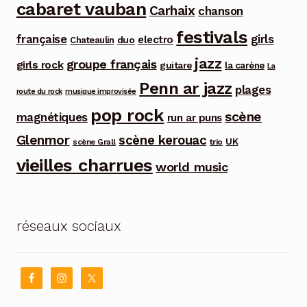
cabaret vauban
Carhaix
chanson
festivals
française
girls
electro
duo
Chateaulin
jazz
groupe français
girls rock
guitare
la carène
La
Penn ar jazz
plages
route du rock
musique improvisée
pop rock
scène
magnétiques
run ar puns
Glenmor
scène kerouac
UK
trio
scène Grall
vieilles charrues
world music
réseaux sociaux