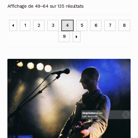
Affichage de 49–64 sur 135 résultats
1
2
3
4
5
6
7
8
9