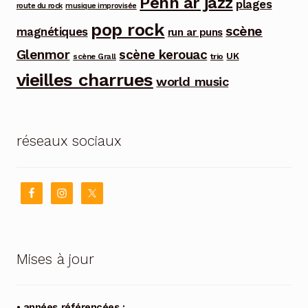
Penn ar jazz
plages
route du rock
musique improvisée
pop rock
scène
magnétiques
run ar puns
Glenmor
scène kerouac
UK
trio
scène Grall
vieilles charrues
world music
réseaux sociaux
Mises à jour
• années référencées :