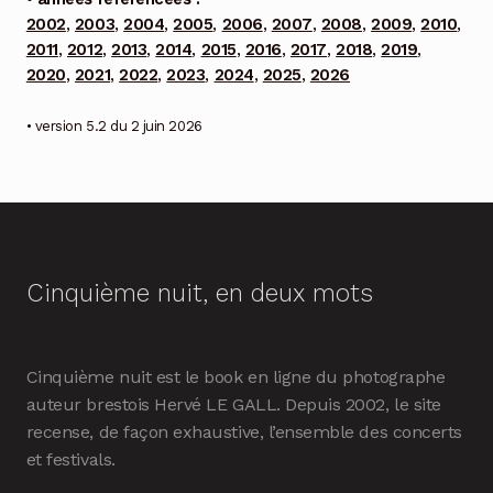
2002
,
2003
,
2004
,
2005
,
2006
,
2007
,
2008
,
2009
,
2010
,
2011
,
2012
,
2013
,
2014
,
2015
,
2016
,
2017
,
2018
,
2019
,
2020
,
2021
,
2022
,
2023
,
2024
,
2025
,
2026
• version 5.2 du 2 juin 2026
Cinquième nuit, en deux mots
Cinquième nuit est le book en ligne du photographe
auteur brestois Hervé LE GALL. Depuis 2002, le site
recense, de façon exhaustive, l’ensemble des concerts
et festivals.