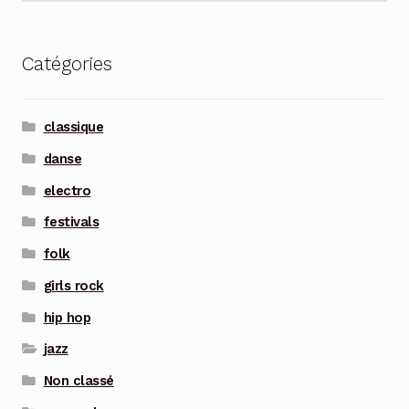
Catégories
classique
danse
electro
festivals
folk
girls rock
hip hop
jazz
Non classé