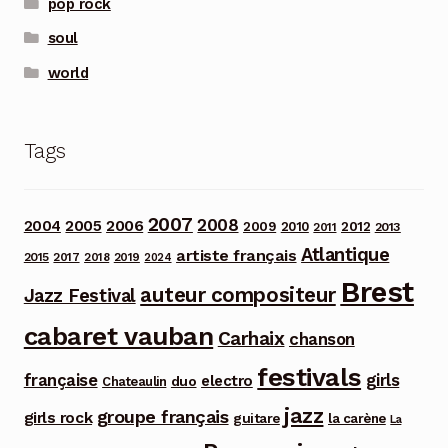
pop rock
soul
world
Tags
2007
2008
2006
2004
2005
2012
2009
2010
2013
2011
Atlantique
artiste français
2015
2017
2018
2019
2024
Brest
auteur compositeur
Jazz Festival
cabaret vauban
Carhaix
chanson
festivals
française
girls
electro
duo
Chateaulin
jazz
groupe français
girls rock
guitare
la carène
La