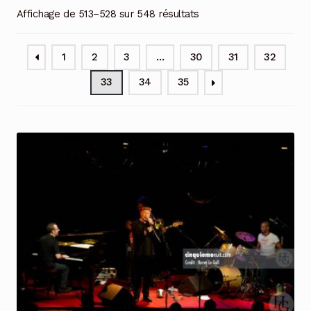
Affichage de 513–528 sur 548 résultats
1
2
3
…
30
31
32
33
34
35